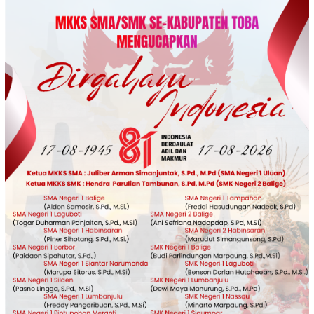
Loncat
ke
konten