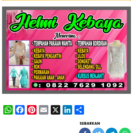
WhatsApp
Facebook
Pinterest
Email
X
LinkedIn
Share
SEBARKAN