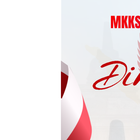
Loncat
ke
konten