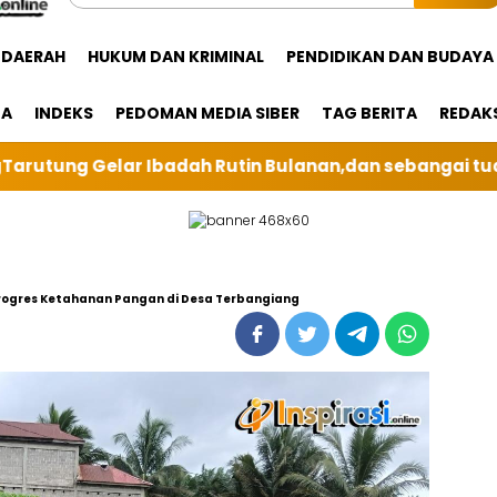
DAERAH
HUKUM DAN KRIMINAL
PENDIDIKAN DAN BUDAYA
GA
INDEKS
PEDOMAN MEDIA SIBER
TAG BERITA
REDAK
lanan,dan sebangai tuan rumah kali ini BRI Unit Silin
Progres Ketahanan Pangan di Desa Terbangiang