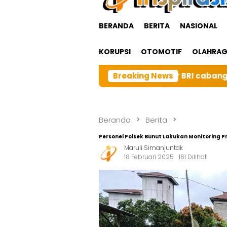
BERANDA
BERITA
NASIONAL
KORUPSI
OTOMOTIF
OLAHRA
luarga Besar BRI cabangTarutung Gelar Ibadah Rutin Bu
Breaking News
Beranda
Berita
Personel Polsek Bunut Lakukan Monitoring 
Maruli Simanjuntak
18 Februari 2025
161 Dilihat