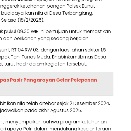
enggerak ketahanan pangan Polsek Bunut
udidaya ikan nila di Desa Terbangiang,
elasa (18/2/2025).
 pukul 09.30 WIB ini bertujuan untuk memastikan
 dan perikanan yang sedang berjalan.
sun I, RT 04 RW 03, dengan luas lahan sekitar 1,5
lompok Tani Tunas Muda. Bhabinkamtibmas Desa
i, turut hadir dalam kegiatan tersebut.
apas Pasir Pangarayan Gelar Pelepasan
ibit ikan nila telah ditebar sejak 2 Desember 2024,
adwalkan pada akhir Agustus 2025.
i, S.H., menyampaikan bahwa program ketahanan
ari upaya Polri dalam mendukung kesejahteraan