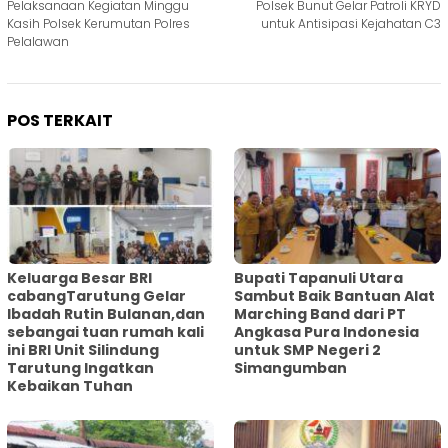
Pelaksanaan Kegiatan Minggu
Polsek Bunut Gelar Patroli KRYD
pos
Kasih Polsek Kerumutan Polres
untuk Antisipasi Kejahatan C3
Pelalawan
POS TERKAIT
Keluarga Besar BRI
Bupati Tapanuli Utara
cabangTarutung Gelar
Sambut Baik Bantuan Alat
Ibadah Rutin Bulanan,dan
Marching Band dari PT
sebangai tuan rumah kali
Angkasa Pura Indonesia
ini BRI Unit Silindung
untuk SMP Negeri 2
Tarutung Ingatkan
Simangumban
Kebaikan Tuhan