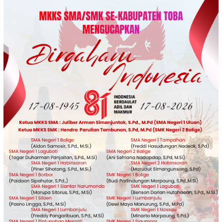
Loncat
ke
konten