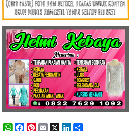
WhatsApp
Facebook
Pinterest
Email
X
LinkedIn
Share