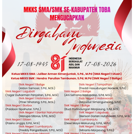
Loncat
ke
konten