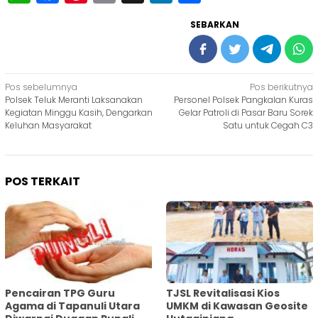
SEBARKAN
Navigasi
Pos sebelumnya
Pos berikutnya
Polsek Teluk Meranti Laksanakan
Personel Polsek Pangkalan Kuras
pos
Kegiatan Minggu Kasih, Dengarkan
Gelar Patroli di Pasar Baru Sorek
Keluhan Masyarakat
Satu untuk Cegah C3
POS TERKAIT
Pencairan TPG Guru
TJSL Revitalisasi Kios
Agama di Tapanuli Utara
UMKM di Kawasan Geosite