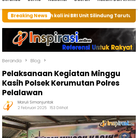
mah kali ini BRI Unit Silindung Tarutung Ingatkan Keb
Breaking News
Beranda
Blog
Pelaksanaan Kegiatan Minggu
Kasih Polsek Kerumutan Polres
Pelalawan
Maruli Simanjuntak
2 Februari 2025
153 Dilihat