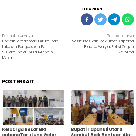
SEBARKAN
Navigasi
Pos sebelumnya
Pos berikutnya
Bhabinkamtibmas Kerumutan
Sosialisasikan Maklumat Kapolda
pos
Lakukan Pengecekan Pos
Riau ke Warga, Polisi Cegah
Siskamling di Desa Beringin
Karhutla
Makmur
POS TERKAIT
Keluarga Besar BRI
Bupati Tapanuli Utara
cabangTarutung Gelar
Sambut Baik Bantuan Alat