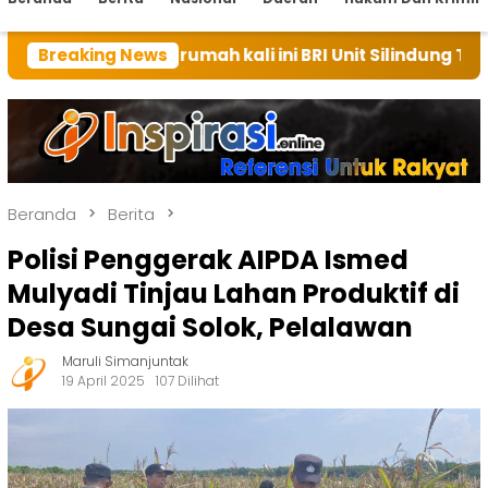
uan rumah kali ini BRI Unit Silindung Tarutung Ingatk
Breaking News
Beranda
Berita
Polisi Penggerak AIPDA Ismed
Mulyadi Tinjau Lahan Produktif di
Desa Sungai Solok, Pelalawan
Maruli Simanjuntak
19 April 2025
107 Dilihat