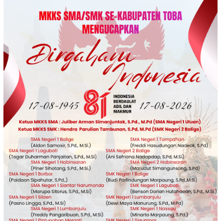
Loncat
ke
konten