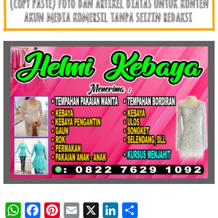
WhatsApp
Facebook
Pinterest
Email
X
LinkedIn
Share