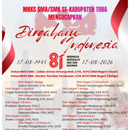
Loncat
ke
konten