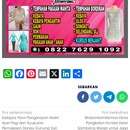
WhatsApp
Facebook
Pinterest
Email
X
LinkedIn
Share
SEBARKAN
Navigasi
Pos sebelumnya
Pos berikutnya
Kalapas Pasir Pangarayan Hadiri
Bhabinkamtibmas Desa
pos
Apel Pagi dan Syukuran
Pangkalan Gondai Gelar
Pemakaian Danau Gunung Sari
Sambang Warga untuk Jaga