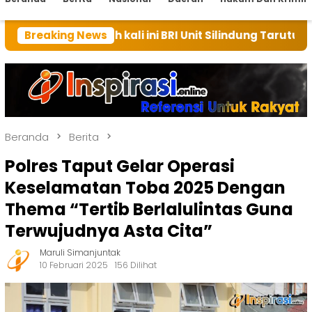
mah kali ini BRI Unit Silindung Tarutung Ingatkan Keb
Breaking News
Beranda
Berita
Polres Taput Gelar Operasi
Keselamatan Toba 2025 Dengan
Thema “Tertib Berlalulintas Guna
Terwujudnya Asta Cita”
Maruli Simanjuntak
10 Februari 2025
156 Dilihat