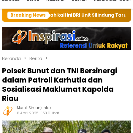
rumah kali ini BRI Unit Silindung Tarutung Ingatkan K
Breaking News
Beranda
Berita
Polsek Bunut dan TNI Bersinergi
dalam Patroli Karhutla dan
Sosialisasi Maklumat Kapolda
Riau
Maruli Simanjuntak
8 April 2025
153 Dilihat