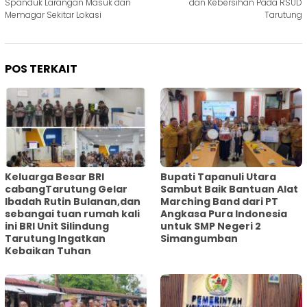
Spanduk Larangan Masuk dan
dan Kebersihan Pada RSUD
Memagar Sekitar Lokasi
Tarutung
POS TERKAIT
Keluarga Besar BRI
Bupati Tapanuli Utara
cabangTarutung Gelar
Sambut Baik Bantuan Alat
Ibadah Rutin Bulanan,dan
Marching Band dari PT
sebangai tuan rumah kali
Angkasa Pura Indonesia
ini BRI Unit Silindung
untuk SMP Negeri 2
Tarutung Ingatkan
Simangumban
Kebaikan Tuhan