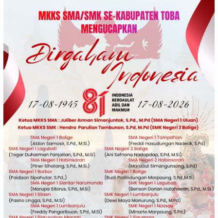
Loncat
ke
konten