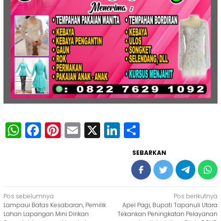
WhatsApp
Facebook
Pinterest
Email
X
LinkedIn
Share
SEBARKAN
Navigasi
Pos sebelumnya
Pos berikutnya
Lampaui Batas Kesabaran, Pemilik
Apel Pagi, Bupati Tapanuli Utara
pos
Lahan Lapangan Mini Dirikan
Tekankan Peningkatan Pelayanan