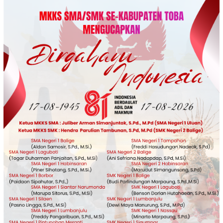
Loncat
ke
konten