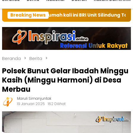
n rumah kali ini BRI Unit Silindung Tarutung Ingatka
Breaking News
Beranda
Berita
Polsek Bunut Gelar Ibadah Minggu
Kasih (Minggu Harmoni) di Desa
Merbau
Maruli Simanjuntak
19 Januari 2025
162 Dilihat