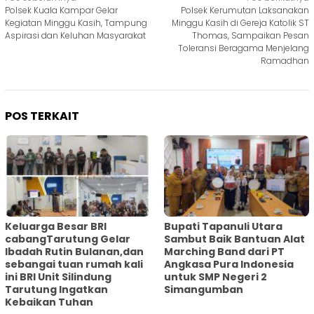
Navigasi
Polsek Kuala Kampar Gelar
Polsek Kerumutan Laksanakan
pos
Kegiatan Minggu Kasih, Tampung
Minggu Kasih di Gereja Katolik ST
Aspirasi dan Keluhan Masyarakat
Thomas, Sampaikan Pesan
Toleransi Beragama Menjelang
Ramadhan
POS TERKAIT
Keluarga Besar BRI
Bupati Tapanuli Utara
cabangTarutung Gelar
Sambut Baik Bantuan Alat
Ibadah Rutin Bulanan,dan
Marching Band dari PT
sebangai tuan rumah kali
Angkasa Pura Indonesia
ini BRI Unit Silindung
untuk SMP Negeri 2
Tarutung Ingatkan
Simangumban
Kebaikan Tuhan