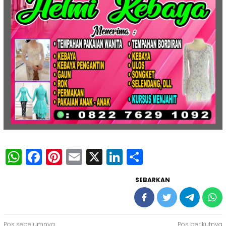
WhatsApp
Facebook
Pinterest
Email
X
LinkedIn
Share
SEBARKAN
Pos sebelumnya
Pos berikutnya