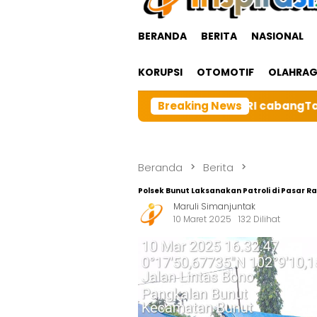
BERANDA
BERITA
NASIONAL
KORUPSI
OTOMOTIF
OLAHRA
uarga Besar BRI cabangTarutung Gelar Ibadah Rutin Bul
Breaking News
Beranda
Berita
Polsek Bunut Laksanakan Patroli di Pasar
Maruli Simanjuntak
10 Maret 2025
132 Dilihat