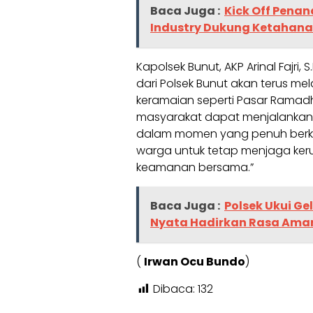
Baca Juga :
Kick Off Penan
Industry Dukung Ketahan
Kapolsek Bunut, AKP Arinal Fajr
dari Polsek Bunut akan terus me
keramaian seperti Pasar Ramad
masyarakat dapat menjalankan 
dalam momen yang penuh berka
warga untuk tetap menjaga ke
keamanan bersama.”
Baca Juga :
Polsek Ukui G
Nyata Hadirkan Rasa Aman 
(
Irwan Ocu Bundo
)
Dibaca:
132