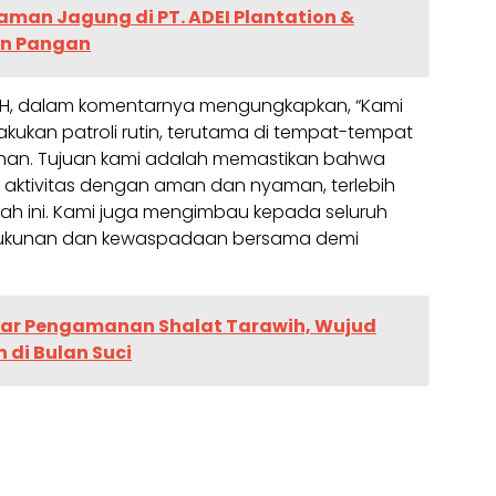
aman Jagung di PT. ADEI Plantation &
an Pangan
i, S.H, dalam komentarnya mengungkapkan, “Kami
lakukan patroli rutin, terutama di tempat-tempat
han. Tujuan kami adalah memastikan bahwa
aktivitas dengan aman dan nyaman, terlebih
h ini. Kami juga mengimbau kepada seluruh
rukunan dan kewaspadaan bersama demi
elar Pengamanan Shalat Tarawih, Wujud
di Bulan Suci