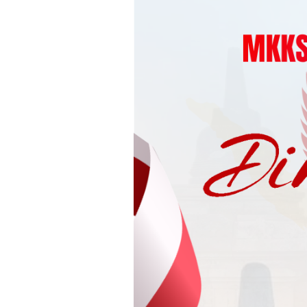
Loncat
ke
konten