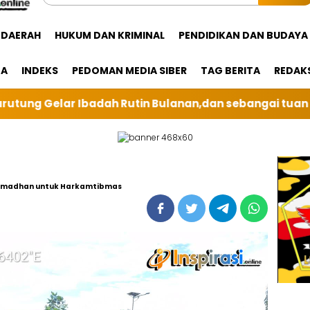
DAERAH
HUKUM DAN KRIMINAL
PENDIDIKAN DAN BUDAYA
GA
INDEKS
PEDOMAN MEDIA SIBER
TAG BERITA
REDAK
anan,dan sebangai tuan rumah kali ini BRI Unit Silind
 Ramadhan untuk Harkamtibmas