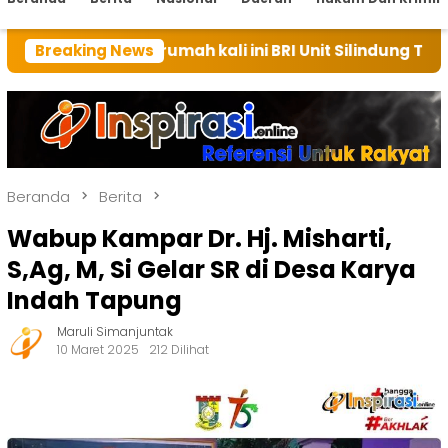
n rumah kali ini BRI Unit Silindung Tarutung Ingatkan
Breaking News
Beranda
Berita
Wabup Kampar Dr. Hj. Misharti,
S,Ag, M, Si Gelar SR di Desa Karya
Indah Tapung
Maruli Simanjuntak
10 Maret 2025
212 Dilihat