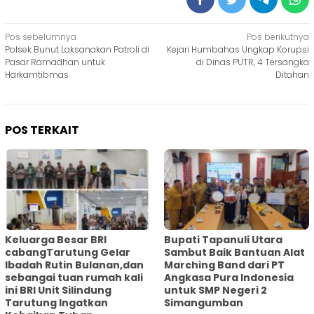
Navigasi
Pos sebelumnya
Pos berikutnya
Polsek Bunut Laksanakan Patroli di
Kejari Humbahas Ungkap Korupsi
pos
Pasar Ramadhan untuk
di Dinas PUTR, 4 Tersangka
Harkamtibmas
Ditahan
POS TERKAIT
Keluarga Besar BRI
Bupati Tapanuli Utara
cabangTarutung Gelar
Sambut Baik Bantuan Alat
Ibadah Rutin Bulanan,dan
Marching Band dari PT
sebangai tuan rumah kali
Angkasa Pura Indonesia
ini BRI Unit Silindung
untuk SMP Negeri 2
Tarutung Ingatkan
Simangumban