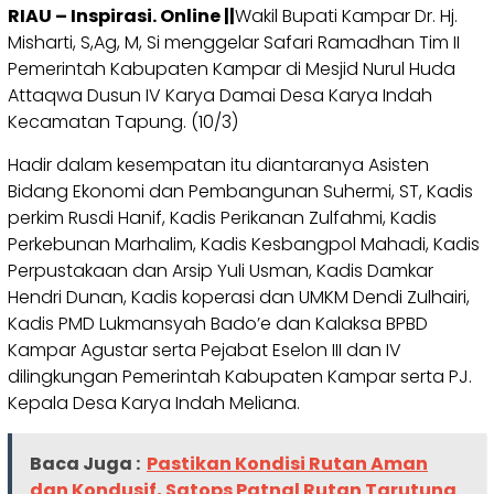
RIAU – Inspirasi. Online ||
Wakil Bupati Kampar Dr. Hj.
Misharti, S,Ag, M, Si menggelar Safari Ramadhan Tim II
Pemerintah Kabupaten Kampar di Mesjid Nurul Huda
Attaqwa Dusun IV Karya Damai Desa Karya Indah
Kecamatan Tapung. (10/3)
Hadir dalam kesempatan itu diantaranya Asisten
Bidang Ekonomi dan Pembangunan Suhermi, ST, Kadis
perkim Rusdi Hanif, Kadis Perikanan Zulfahmi, Kadis
Perkebunan Marhalim, Kadis Kesbangpol Mahadi, Kadis
Perpustakaan dan Arsip Yuli Usman, Kadis Damkar
Hendri Dunan, Kadis koperasi dan UMKM Dendi Zulhairi,
Kadis PMD Lukmansyah Bado’e dan Kalaksa BPBD
Kampar Agustar serta Pejabat Eselon III dan IV
dilingkungan Pemerintah Kabupaten Kampar serta PJ.
Kepala Desa Karya Indah Meliana.
Baca Juga :
Pastikan Kondisi Rutan Aman
dan Kondusif, Satops Patnal Rutan Tarutung