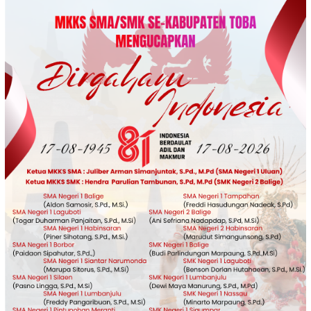
Loncat
ke
konten