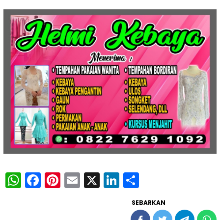
WhatsApp
Facebook
Pinterest
Email
X
LinkedIn
Share
SEBARKAN