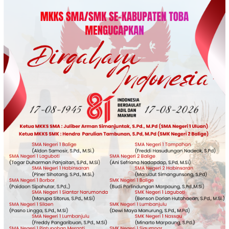
Loncat
ke
konten