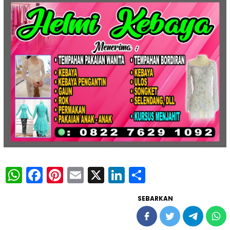
WhatsApp
Facebook
Pinterest
Email
X
LinkedIn
Share
SEBARKAN