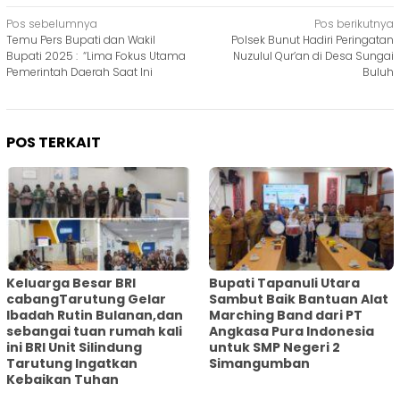
Navigasi
Pos sebelumnya
Pos berikutnya
Temu Pers Bupati dan Wakil
Polsek Bunut Hadiri Peringatan
pos
Bupati 2025 : “Lima Fokus Utama
Nuzulul Qur’an di Desa Sungai
Pemerintah Daerah Saat Ini
Buluh
POS TERKAIT
Keluarga Besar BRI
Bupati Tapanuli Utara
cabangTarutung Gelar
Sambut Baik Bantuan Alat
Ibadah Rutin Bulanan,dan
Marching Band dari PT
sebangai tuan rumah kali
Angkasa Pura Indonesia
ini BRI Unit Silindung
untuk SMP Negeri 2
Tarutung Ingatkan
Simangumban
Kebaikan Tuhan