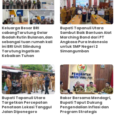
Keluarga Besar BRI
Bupati Tapanuli Utara
cabangTarutung Gelar
Sambut Baik Bantuan Alat
Ibadah Rutin Bulanan,dan
Marching Band dari PT
sebangai tuan rumah kali
Angkasa Pura Indonesia
ini BRI Unit Silindung
untuk SMP Negeri 2
Tarutung Ingatkan
Simangumban
Kebaikan Tuhan
‎Bupati Tapanuli Utara
Rakor Bersama Mendagri,
Targetkan Percepatan
Bupati Taput Dukung
Penataan Lokasi Tanggul
Pengendalian Inflasi dan
Jalan Diponegoro
Program Strategis