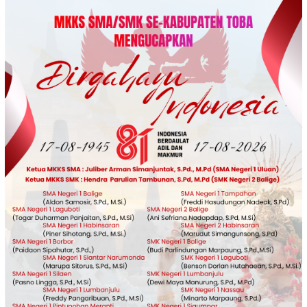
Loncat
ke
konten