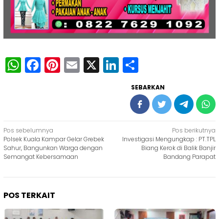
WhatsApp
Facebook
Pinterest
Email
X
LinkedIn
Share
SEBARKAN
Navigasi
Pos sebelumnya
Pos berikutnya
Polsek Kuala Kampar Gelar Grebek
Investigasi Mengungkap : PT.TPL
pos
Sahur, Bangunkan Warga dengan
Biang Kerok di Balik Banjir
Semangat Kebersamaan
Bandang Parapat
POS TERKAIT