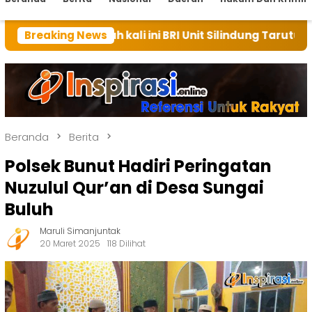
mah kali ini BRI Unit Silindung Tarutung Ingatkan Ke
Breaking News
Beranda
Berita
Polsek Bunut Hadiri Peringatan
Nuzulul Qur’an di Desa Sungai
Buluh
Maruli Simanjuntak
20 Maret 2025
118 Dilihat