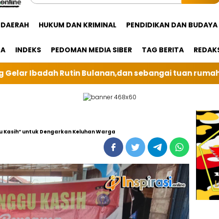
DAERAH
HUKUM DAN KRIMINAL
PENDIDIKAN DAN BUDAYA
GA
INDEKS
PEDOMAN MEDIA SIBER
TAG BERITA
REDAK
an,dan sebangai tuan rumah kali ini BRI Unit Silindu
u Kasih” untuk Dengarkan Keluhan Warga