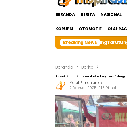
BERANDA
BERITA
NASIONAL
KORUPSI
OTOMOTIF
OLAHRA
rga Besar BRI cabangTarutung Gelar Ibadah Rutin Bulan
Breaking News
Beranda
Berita
Polsek Kuala Kampar Gelar Program “Mingg
Maruli Simanjuntak
2 Februari 2025
146 Dilihat