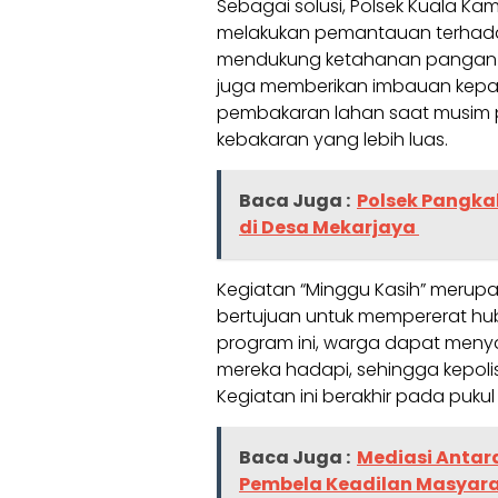
Sebagai solusi, Polsek Kuala K
melakukan pemantauan terhada
mendukung ketahanan pangan di
juga memberikan imbauan kepa
pembakaran lahan saat musim 
kebakaran yang lebih luas.
Baca Juga :
Polsek Pangka
di Desa Mekarjaya
Kegiatan “Minggu Kasih” merupa
bertujuan untuk mempererat hub
program ini, warga dapat meny
mereka hadapi, sehingga kepoli
Kegiatan ini berakhir pada pukul
Baca Juga :
Mediasi Antar
Pembela Keadilan Masyar