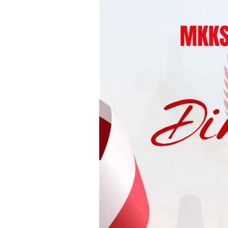
Loncat
ke
konten