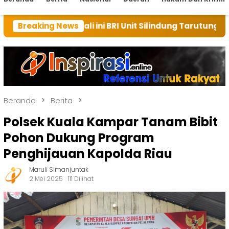
 kali ini BRI Unit Silindung Tarutung Ingatkan Kebai
Breaking News
Beranda
Berita
Polsek Kuala Kampar Tanam Bibit
Pohon Dukung Program
Penghijauan Kapolda Riau
Maruli Simanjuntak
2 Mei 2025
111 Dilihat