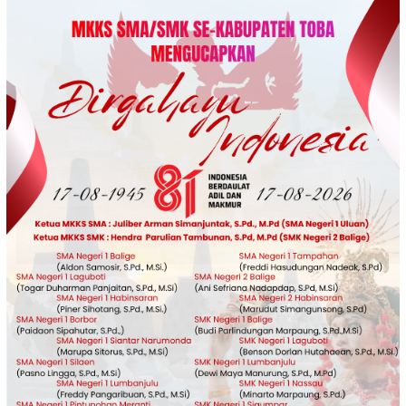
Loncat
ke
konten