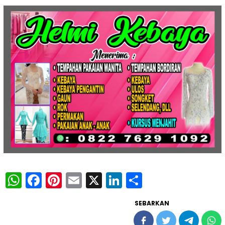
WhatsApp
Facebook
Pinterest
Email
X
LinkedIn
Share
SEBARKAN