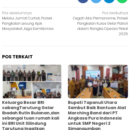
Navigasi
Pos sebelumnya
Pos berikutnya
Melalui Jum’at Curhat, Polsek
Cegah Aksi Premanisme, Polsek
pos
Pangkalan Lesung Ajak
Pangkalan Kuras Gelar Patroli
Masyarakat Jaga Kamtibmas
dalam Rangka Operasi Pekat
2025
POS TERKAIT
Keluarga Besar BRI
Bupati Tapanuli Utara
cabangTarutung Gelar
Sambut Baik Bantuan Alat
Ibadah Rutin Bulanan,dan
Marching Band dari PT
sebangai tuan rumah kali
Angkasa Pura Indonesia
ini BRI Unit Silindung
untuk SMP Negeri 2
Tarutung Ingatkan
Simangumban