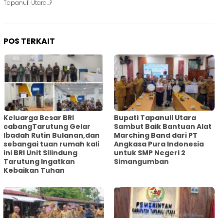
Tapanuli Utara…?
POS TERKAIT
Keluarga Besar BRI
Bupati Tapanuli Utara
cabangTarutung Gelar
Sambut Baik Bantuan Alat
Ibadah Rutin Bulanan,dan
Marching Band dari PT
sebangai tuan rumah kali
Angkasa Pura Indonesia
ini BRI Unit Silindung
untuk SMP Negeri 2
Tarutung Ingatkan
Simangumban
Kebaikan Tuhan