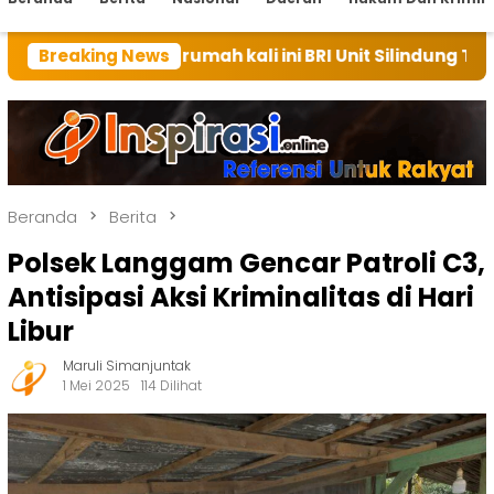
an rumah kali ini BRI Unit Silindung Tarutung Ingatk
Breaking News
Beranda
Berita
Polsek Langgam Gencar Patroli C3,
Antisipasi Aksi Kriminalitas di Hari
Libur
Maruli Simanjuntak
1 Mei 2025
114 Dilihat