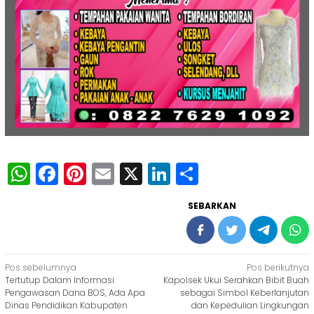
WhatsApp
Facebook
Pinterest
Email
X
LinkedIn
Share
SEBARKAN
Navigasi
Pos sebelumnya
Pos berikutnya
Tertutup Dalam Informasi
Kapolsek Ukui Serahkan Bibit Buah
pos
Pengawasan Dana BOS, Ada Apa
sebagai Simbol Keberlanjutan
Dinas Pendidikan Kabupaten
dan Kepedulian Lingkungan