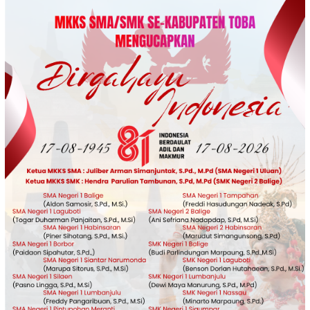
Loncat
ke
konten