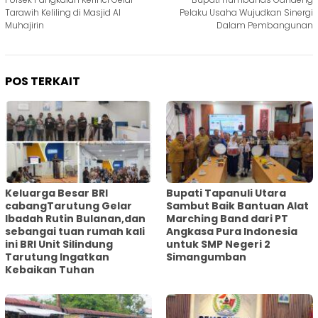
pos
Tarawih Keliling di Masjid Al
Pelaku Usaha Wujudkan Sinergi
Muhajirin
Dalam Pembangunan
POS TERKAIT
Keluarga Besar BRI
Bupati Tapanuli Utara
cabangTarutung Gelar
Sambut Baik Bantuan Alat
Ibadah Rutin Bulanan,dan
Marching Band dari PT
sebangai tuan rumah kali
Angkasa Pura Indonesia
ini BRI Unit Silindung
untuk SMP Negeri 2
Tarutung Ingatkan
Simangumban
Kebaikan Tuhan