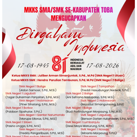
Loncat
ke
konten