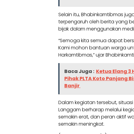
Selain itu, Bhabinkamtibmas j
terpengaruh oleh berita yang b
bijak dalam menggunakan media
“Semoga kita semua dapat ber
Kami mohon bantuan warga unt
Harkamtibmas,” ujar Bhabinka
Baca Juga :
Ketua Elang 3
Pihak PLTA Koto Panjang 
Banjir
Dalam kegiatan tersebut, situas
Langgam berharap melalui kegia
semakin erat, dan peran aktif
semakin meningkat.