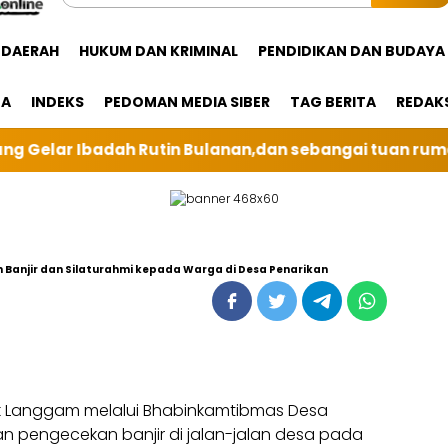
DAERAH
HUKUM DAN KRIMINAL
PENDIDIKAN DAN BUDAYA
GA
INDEKS
PEDOMAN MEDIA SIBER
TAG BERITA
REDAK
dan sebangai tuan rumah kali ini BRI Unit Silindung 
anjir dan Silaturahmi kepada Warga di Desa Penarikan
k Langgam melalui Bhabinkamtibmas Desa
n pengecekan banjir di jalan-jalan desa pada