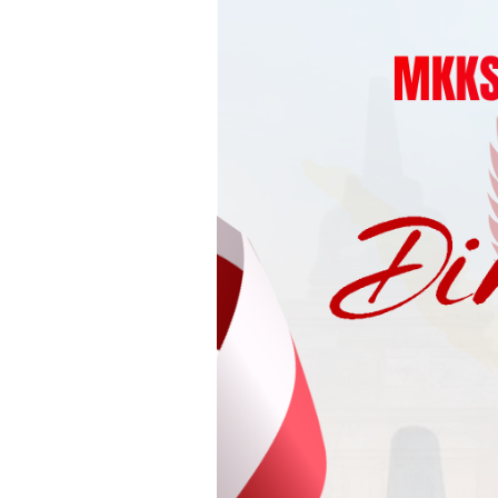
Loncat
ke
konten