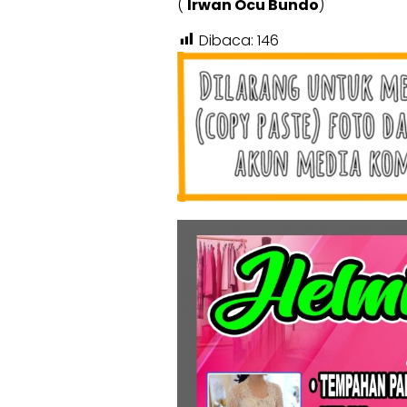
(
Irwan Ocu Bundo
)
Dibaca:
146