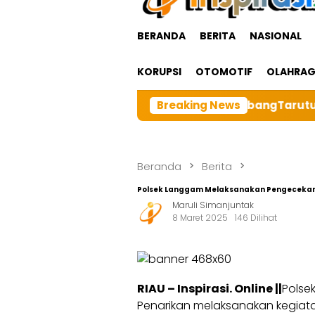
BERANDA
BERITA
NASIONAL
KORUPSI
OTOMOTIF
OLAHRA
 Besar BRI cabangTarutung Gelar Ibadah Rutin Bulanan,
Breaking News
Beranda
Berita
Polsek Langgam Melaksanakan Pengecekan B
Maruli Simanjuntak
8 Maret 2025
146 Dilihat
RIAU – Inspirasi. Online ||
Polse
Penarikan melaksanakan kegiata