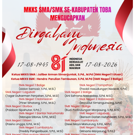
Loncat
ke
konten