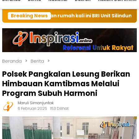
tuan rumah kali ini BRI Unit Silindung Tarutung Ingat
Breaking News
Beranda
Berita
Polsek Pangkalan Lesung Berikan
Himbauan Kamtibmas Melalui
Program Subuh Harmoni
Maruli Simanjuntak
6 Februari 2025
153 Dilihat