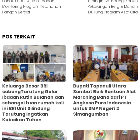
pos
Panduk dan Desa Petodaan
Beringin Sambangi Kebun
Monitoring Program Ketahanan
Pekarangan Bergizi Mandiri
Pangan Bergizi
Dukung Program Asta Cita
POS TERKAIT
Keluarga Besar BRI
Bupati Tapanuli Utara
cabangTarutung Gelar
Sambut Baik Bantuan Alat
Ibadah Rutin Bulanan,dan
Marching Band dari PT
sebangai tuan rumah kali
Angkasa Pura Indonesia
ini BRI Unit Silindung
untuk SMP Negeri 2
Tarutung Ingatkan
Simangumban
Kebaikan Tuhan