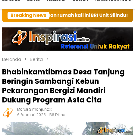
 tuan rumah kali ini BRI Unit Silindung Tarutung Ing
Breaking News
Beranda
Berita
Bhabinkamtibmas Desa Tanjung
Beringin Sambangi Kebun
Pekarangan Bergizi Mandiri
Dukung Program Asta Cita
Maruli Simanjuntak
6 Februari 2025
136 Dilihat