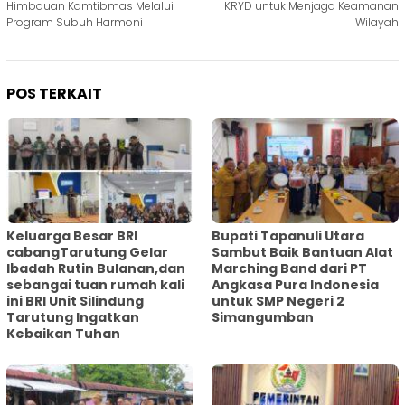
pos
Himbauan Kamtibmas Melalui
KRYD untuk Menjaga Keamanan
Program Subuh Harmoni
Wilayah
POS TERKAIT
Keluarga Besar BRI
Bupati Tapanuli Utara
cabangTarutung Gelar
Sambut Baik Bantuan Alat
Ibadah Rutin Bulanan,dan
Marching Band dari PT
sebangai tuan rumah kali
Angkasa Pura Indonesia
ini BRI Unit Silindung
untuk SMP Negeri 2
Tarutung Ingatkan
Simangumban
Kebaikan Tuhan