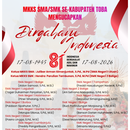
Loncat
ke
konten