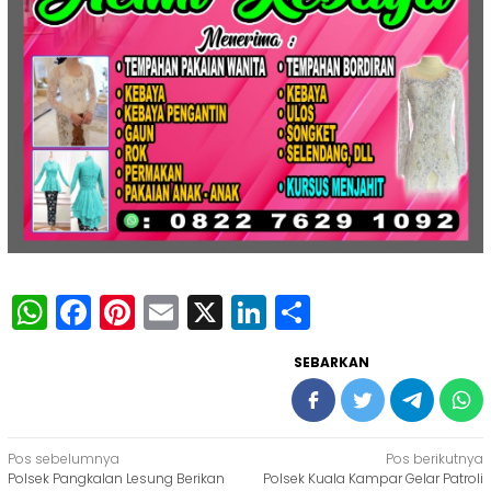
WhatsApp
Facebook
Pinterest
Email
X
LinkedIn
Share
SEBARKAN
Navigasi
Pos sebelumnya
Pos berikutnya
Polsek Pangkalan Lesung Berikan
Polsek Kuala Kampar Gelar Patroli