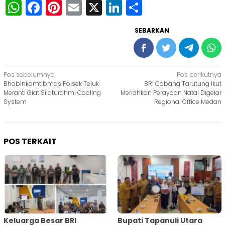
WhatsApp
Facebook
Pinterest
Email
X
LinkedIn
Share
SEBARKAN
Navigasi
Pos sebelumnya
Pos berikutnya
Bhabinkamtibmas Polsek Teluk
BRI Cabang Tarutung Ikut
pos
Meranti Giat Silaturahmi Cooling
Meriahkan Perayaan Natal Digelar
System
Regional Office Medan
POS TERKAIT
Keluarga Besar BRI
Bupati Tapanuli Utara