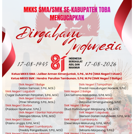
Loncat
ke
konten