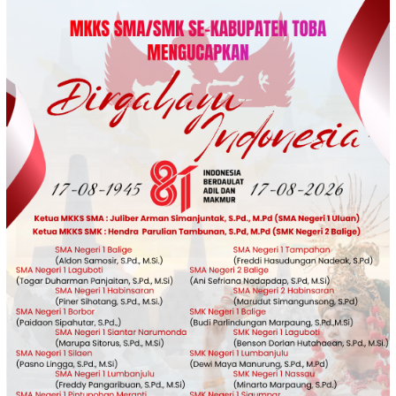
Loncat
ke
konten