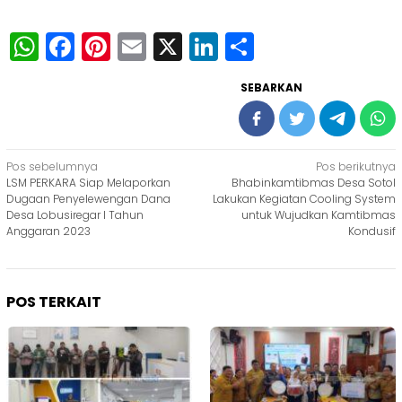
WhatsApp
Facebook
Pinterest
Email
X
LinkedIn
Share
SEBARKAN
Navigasi
Pos sebelumnya
Pos berikutnya
LSM PERKARA Siap Melaporkan
Bhabinkamtibmas Desa Sotol
pos
Dugaan Penyelewengan Dana
Lakukan Kegiatan Cooling System
Desa Lobusiregar I Tahun
untuk Wujudkan Kamtibmas
Anggaran 2023
Kondusif
POS TERKAIT