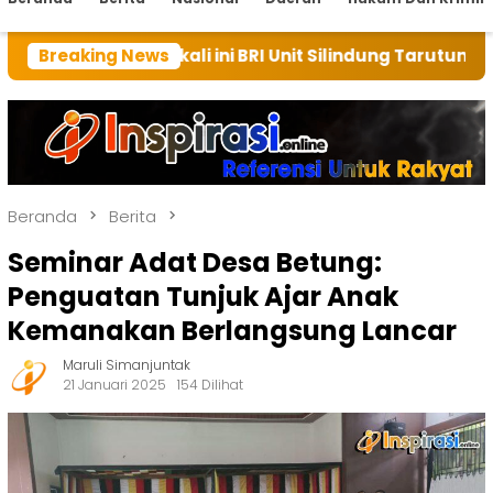
h kali ini BRI Unit Silindung Tarutung Ingatkan Kebai
Breaking News
Beranda
Berita
Seminar Adat Desa Betung:
Penguatan Tunjuk Ajar Anak
Kemanakan Berlangsung Lancar
Maruli Simanjuntak
21 Januari 2025
154 Dilihat