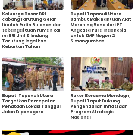
Keluarga Besar BRI
Bupati Tapanuli Utara
cabangTarutung Gelar
Sambut Baik Bantuan Alat
Ibadah Rutin Bulanan,dan
Marching Band dari PT
sebangai tuan rumah kali
Angkasa Pura Indonesia
ini BRI Unit Silindung
untuk SMP Negeri 2
Tarutung Ingatkan
Simangumban
Kebaikan Tuhan
‎Bupati Tapanuli Utara
Rakor Bersama Mendagri,
Targetkan Percepatan
Bupati Taput Dukung
Penataan Lokasi Tanggul
Pengendalian Inflasi dan
Jalan Diponegoro
Program Strategis
Nasional‎