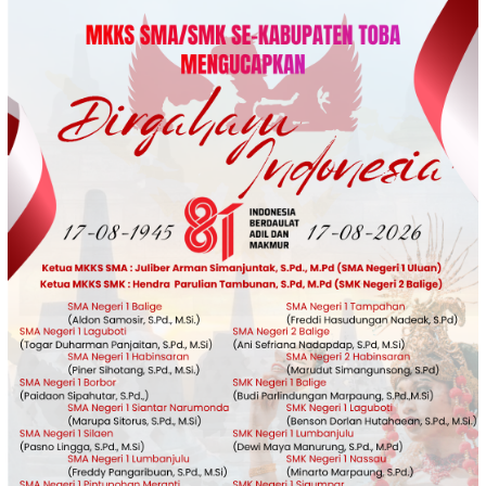
Loncat
ke
konten