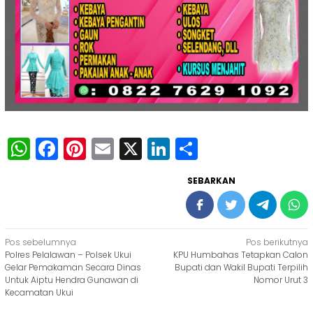
WhatsApp
Facebook
Pinterest
Email
X
LinkedIn
Share
SEBARKAN
Navigasi
Pos sebelumnya
Pos berikutnya
Polres Pelalawan – Polsek Ukui
KPU Humbahas Tetapkan Calon
pos
Gelar Pemakaman Secara Dinas
Bupati dan Wakil Bupati Terpilih
Untuk Aiptu Hendra Gunawan di
Nomor Urut 3
Kecamatan Ukui