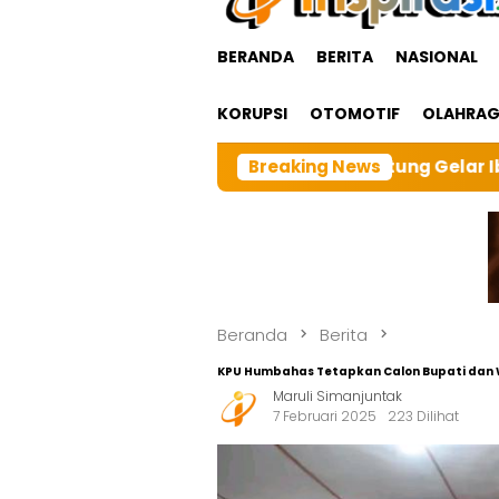
BERANDA
BERITA
NASIONAL
KORUPSI
OTOMOTIF
OLAHRA
cabangTarutung Gelar Ibadah Rutin Bulanan,dan sebanga
Breaking News
Beranda
Berita
KPU Humbahas Tetapkan Calon Bupati dan Wa
Maruli Simanjuntak
7 Februari 2025
223 Dilihat