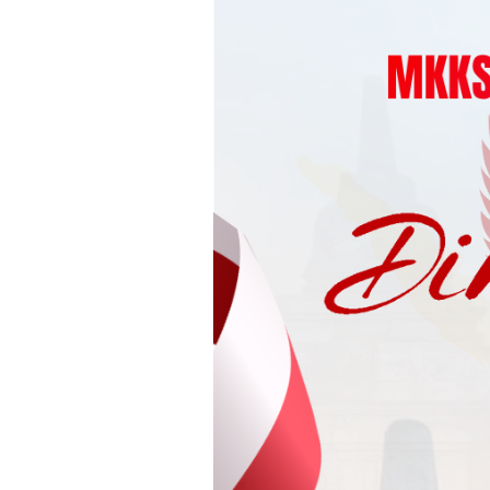
Loncat
ke
konten