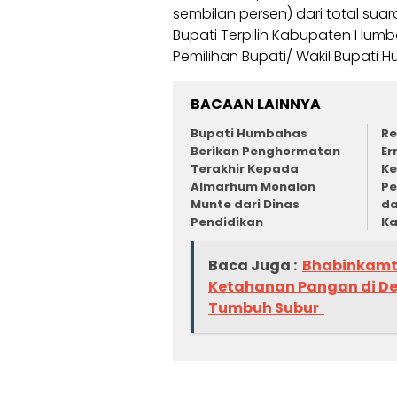
sembilan persen) dari total sua
Bupati Terpilih Kabupaten Hum
Pemilihan Bupati/ Wakil Bupati
BACAAN LAINNYA
Bupati Humbahas
Re
Berikan Penghormatan
Er
Terakhir Kepada
Ke
Almarhum Monalon
Pe
Munte dari Dinas
da
Pendidikan
K
Baca Juga :
Bhabinkamti
Ketahanan Pangan di De
Tumbuh Subur