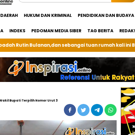
DAERAH
HUKUM DAN KRIMINAL
PENDIDIKAN DAN BUDAYA
GA
INDEKS
PEDOMAN MEDIA SIBER
TAG BERITA
REDAK
i tuan rumah kali ini BRI Unit Silindung Tarutung Ing
kil Bupati Terpilih Nomor Urut 3