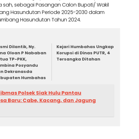
ra sah, sebagai Pasangan Calon Bupati/ Wakil
bang Hasundutan Periode 2025-2030 dalam
 Humbang Hasundutan Tahun 2024.
smi Dilantik, Ny.
Kejari Humbahas Ungkap
ma Oloan P Nababan
Korupsi di Dinas PUTR, 4
tua TP-PKK,
Tersangka Ditahan
mbina Posyandu
n Dekranasda
abupaten Humbahas
bmas Polsek Siak Hulu Pantau
sa Baru: Cabe, Kacang, dan Jagung