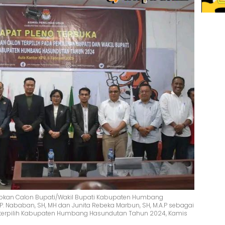
pkan Calon Bupati/Wakil Bupati Kabupaten Humbang
 P. Nababan, SH, MH dan Junita Rebeka Marbun, SH, M.A.P sebagai
i terpilih Kabupaten Humbang Hasundutan Tahun 2024, Kamis