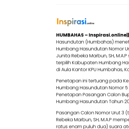
HUMBAHAS – Inspirasi.online|
Hasundutan (Humbahas) meneta
Humbang Hasundutan Nomor Urut 
Junita Rebeka Marbun, SH, M.A.
terpilih Kabupaten Humbang H
di Aula Kantor KPU Humbahas, Ka
Penetapan ini tertuang pada K
Humbang Hasundutan Nomor 5 Ta
Penetapan Pasangan Calon Bupat
Humbang Hasundutan Tahun 20
Pasangan Calon Nomor Urut 3 (ti
Rebeka Marbun, SH, M.A.P mempe
ratus enam puluh dua) suara ata