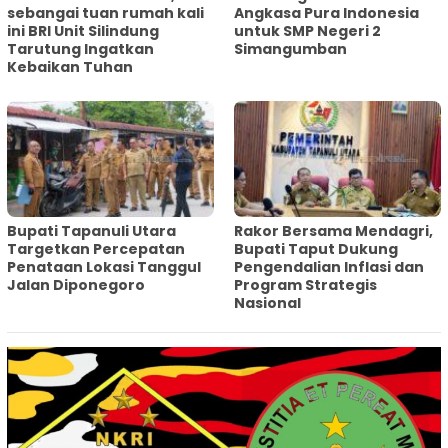
sebangai tuan rumah kali
Angkasa Pura Indonesia
ini BRI Unit Silindung
untuk SMP Negeri 2
Tarutung Ingatkan
Simangumban
Kebaikan Tuhan
‎Bupati Tapanuli Utara
Rakor Bersama Mendagri,
Targetkan Percepatan
Bupati Taput Dukung
Penataan Lokasi Tanggul
Pengendalian Inflasi dan
Jalan Diponegoro
Program Strategis
Nasional‎