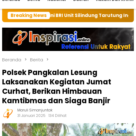
li ini BRI Unit Silindung Tarutung Ingatkan Kebaikan 
Breaking News
Beranda
Berita
Polsek Pangkalan Lesung
Laksanakan Kegiatan Jumat
Curhat, Berikan Himbauan
Kamtibmas dan Siaga Banjir
Maruli Simanjuntak
31 Januari 2025
134 Dilihat