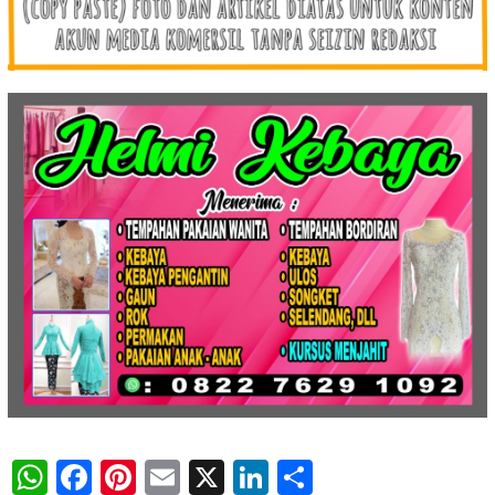
WhatsApp
Facebook
Pinterest
Email
X
LinkedIn
Share