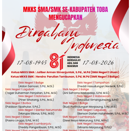
Loncat
ke
konten