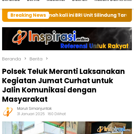
rumah kali ini BRI Unit Silindung Tarutung Ingatkan K
Breaking News
Beranda
Berita
Polsek Teluk Meranti Laksanakan
Kegiatan Jumat Curhat untuk
Jalin Komunikasi dengan
Masyarakat
Maruli Simanjuntak
31 Januari 2025
160 Dilihat