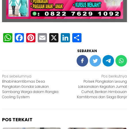
WhatsApp
Facebook
Pinterest
Email
X
LinkedIn
Share
SEBARKAN
Navigasi
Pos sebelumnya
Pos berikutnya
Bhabinkamtibmas Desa
Polsek Pangkalan Lesung
pos
Pangkalan Gondai Lakukan
Laksanakan Kegiatan Jumat
Sambang Warga dalam Rangka
Curhat, Berikan Himbauan
Cooling System
Kamtibmas dan Siaga Banjir
POS TERKAIT