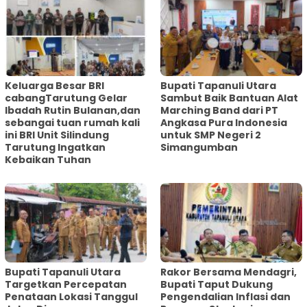
Keluarga Besar BRI
Bupati Tapanuli Utara
cabangTarutung Gelar
Sambut Baik Bantuan Alat
Ibadah Rutin Bulanan,dan
Marching Band dari PT
sebangai tuan rumah kali
Angkasa Pura Indonesia
ini BRI Unit Silindung
untuk SMP Negeri 2
Tarutung Ingatkan
Simangumban
Kebaikan Tuhan
‎Bupati Tapanuli Utara
Rakor Bersama Mendagri,
Targetkan Percepatan
Bupati Taput Dukung
Penataan Lokasi Tanggul
Pengendalian Inflasi dan