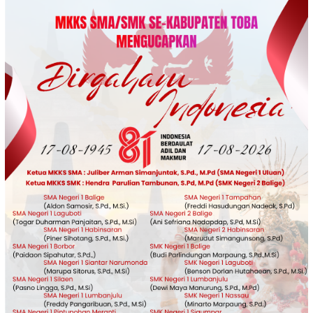
Loncat
ke
konten