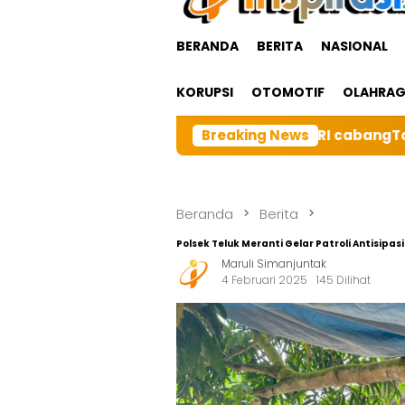
BERANDA
BERITA
NASIONAL
KORUPSI
OTOMOTIF
OLAHRA
ga Besar BRI cabangTarutung Gelar Ibadah Rutin Bulana
Breaking News
Beranda
Berita
Polsek Teluk Meranti Gelar Patroli Antisip
Maruli Simanjuntak
4 Februari 2025
145 Dilihat