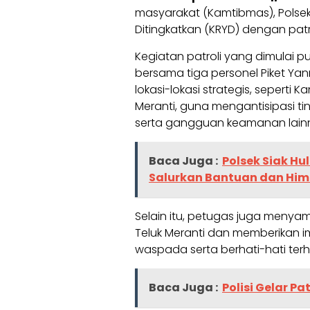
masyarakat (Kamtibmas), Polsek
Ditingkatkan (KRYD) dengan patr
Kegiatan patroli yang dimulai puk
bersama tiga personel Piket Yan
lokasi-lokasi strategis, sepert
Meranti, guna mengantisipasi ti
serta gangguan keamanan lain
Baca Juga :
Polsek Siak Hu
Salurkan Bantuan dan Hi
Selain itu, petugas juga meny
Teluk Meranti dan memberikan 
waspada serta berhati-hati ter
Baca Juga :
Polisi Gelar Pa