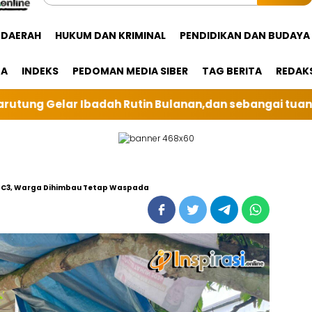
DAERAH
HUKUM DAN KRIMINAL
PENDIDIKAN DAN BUDAYA
GA
INDEKS
PEDOMAN MEDIA SIBER
TAG BERITA
REDAK
n,dan sebangai tuan rumah kali ini BRI Unit Silindung
asi C3, Warga Dihimbau Tetap Waspada