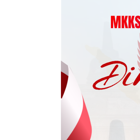
Loncat
ke
konten