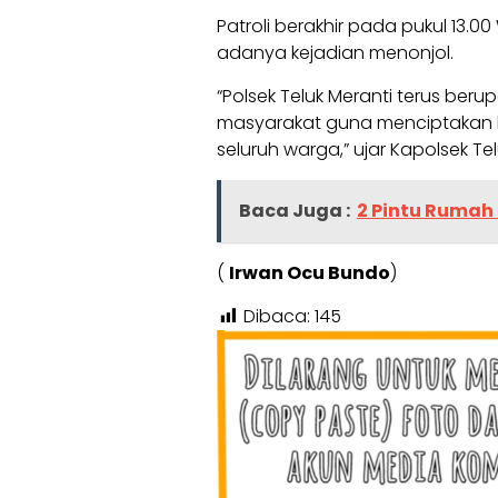
Patroli berakhir pada pukul 13
adanya kejadian menonjol.
“Polsek Teluk Meranti terus ber
masyarakat guna menciptakan 
seluruh warga,” ujar Kapolsek Tel
Baca Juga :
2 Pintu Rumah 
(
Irwan Ocu Bundo
)
Dibaca:
145