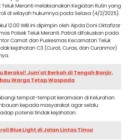
 Teluk Meranti melaksanakan Kegiatan Rutin yang
oli di wilayah hukumnya pada Selasa (4/2/2025).
ul 12.00 WIB ini dipimpin oleh Aipda Doni Oktafizar
mas Polsek Teluk Meranti. Patroli difokuskan pada
i Kantor Camat dan Puskesmas Kecamatan Teluk
ndak kejahatan C3 (Curat, Curas, dan Curanmor)
nya.
lu Beraksi! Jum'at Berkah di Tengah Banjir,
mbau Warga Tetap Waspada
ambangi tempat-tempat keramaian di Kelurahan
imbauan kepada masyarakat agar selalu
hadap potensi tindak kejahatan.
troli Blue Light di Jalan Lintas Timur