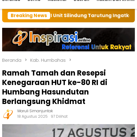
 BRI Unit Silindung Tarutung Ingatkan Kebaikan Tuhan
Breaking News
Beranda
Kab. Humbahas
Ramah Tamah dan Resepsi
Kenegaraan HUT ke-80 RI di
Humbang Hasundutan
Berlangsung Khidmat
Maruli Simanjuntak
18 Agustus 2025
97 Dilihat