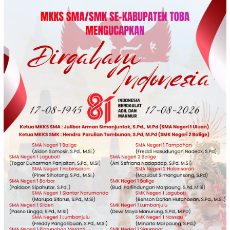
Loncat
ke
konten