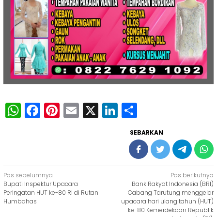
WhatsApp
Facebook
Pinterest
Email
X
LinkedIn
Share
SEBARKAN
Navigasi
Pos sebelumnya
Pos berikutnya
Bupati Inspektur Upacara
Bank Rakyat Indonesia (BRI)
pos
Peringatan HUT ke-80 RI di Rutan
Cabang Tarutung menggelar
Humbahas
upacara hari ulang tahun (HUT)
ke-80 Kemerdekaan Republik