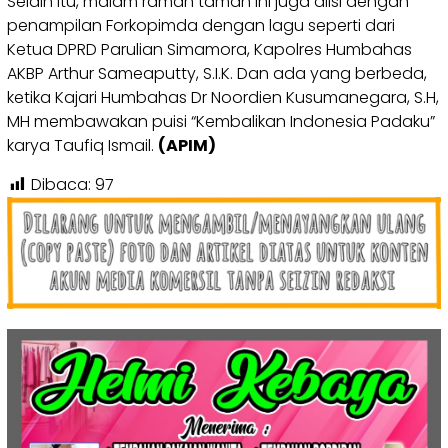
Selain itu, malam ramah tamah ini juga diisi dengan
penampilan Forkopimda dengan lagu seperti dari
Ketua DPRD Parulian Simamora, Kapolres Humbahas
AKBP Arthur Sameaputty, S.I.K. Dan ada yang berbeda,
ketika Kajari Humbahas Dr Noordien Kusumanegara, S.H,
MH membawakan puisi “Kembalikan Indonesia Padaku”
karya Taufiq Ismail.
(APIM)
Dibaca:
97