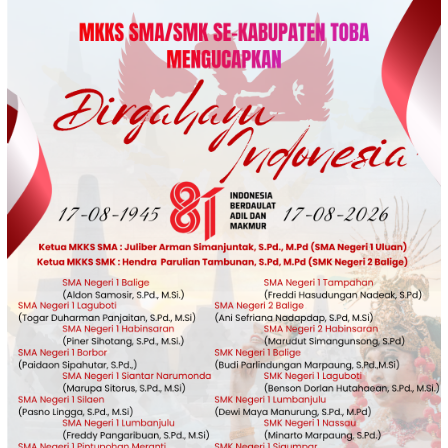
Loncat
ke
konten