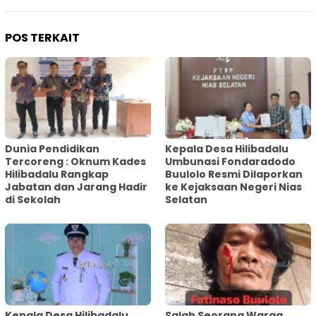
POS TERKAIT
Dunia Pendidikan
Kepala Desa Hilibadalu
Tercoreng : Oknum Kades
Umbunasi Fondaradodo
Hilibadalu Rangkap
Buulolo Resmi Dilaporkan
Jabatan dan Jarang Hadir
ke Kejaksaan Negeri Nias
di Sekolah
Selatan
Kepala Desa Hilibadalu
Salah Seorang Warga