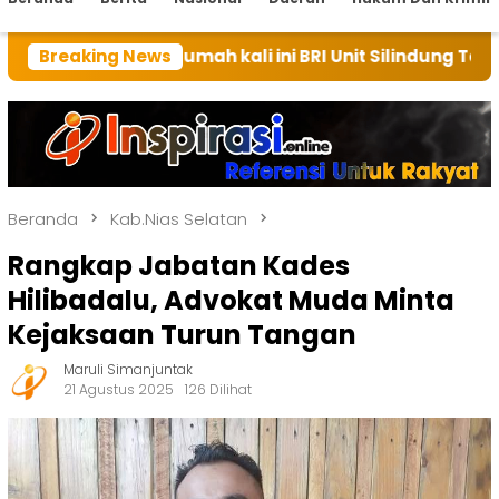
n rumah kali ini BRI Unit Silindung Tarutung Ingatkan
Breaking News
Beranda
Kab.Nias Selatan
Rangkap Jabatan Kades
Hilibadalu, Advokat Muda Minta
Kejaksaan Turun Tangan
Maruli Simanjuntak
21 Agustus 2025
126 Dilihat