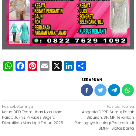
WhatsApp
Facebook
Pinterest
Email
X
LinkedIn
Share
SEBARKAN
Navigasi
Pos sebelumnya
Pos berikutnya
Ketua DPD Team Libas Nias Utara
Anggota DPRD Sumut Paltak
pos
Harap Juknis Pilkades Segera
Siburian, SH, MH Tekankan
Diterbitkan Mendagri Tahun 2025
Pentingnya Ideologi Pancasila di
SMPN 1 Siatasbarita