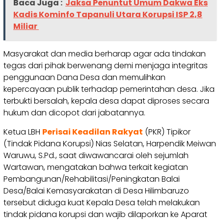
Baca Juga :
Jaksa Penuntut Umum Dakwa Eks
Kadis Kominfo Tapanuli Utara Korupsi ISP 2,8
Miliar
Masyarakat dan media berharap agar ada tindakan
tegas dari pihak berwenang demi menjaga integritas
penggunaan Dana Desa dan memulihkan
kepercayaan publik terhadap pemerintahan desa. Jika
terbukti bersalah, kepala desa dapat diproses secara
hukum dan dicopot dari jabatannya.
Ketua LBH
Perisai Keadilan Rakyat
(PKR) Tipikor
(Tindak Pidana Korupsi) Nias Selatan, Harpendik Meiwan
Waruwu, S.Pd., saat diwawancarai oleh sejumlah
Wartawan, mengatakan bahwa terkait kegiatan
Pembangunan/Rehabilitasi/Peningkatan Balai
Desa/Balai Kemasyarakatan di Desa Hilimbaruzo
tersebut diduga kuat Kepala Desa telah melakukan
tindak pidana korupsi dan wajib dilaporkan ke Aparat