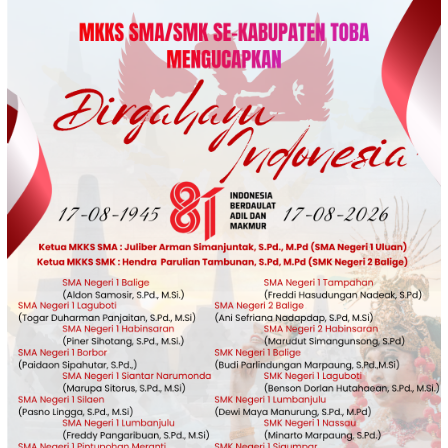
Loncat
ke
konten