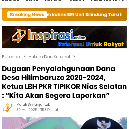
h kali ini BRI Unit Silindung Tarutung Ingatkan Kebai
Breaking News
Beranda
Hukum Dan Kriminal
Dugaan Penyalahgunaan Dana
Desa Hilimbaruzo 2020-2024,
Ketua LBH PKR TIPIKOR Nias Selatan
: “Kita Akan Segera Laporkan”
Maruli Simanjuntak
30 Mei 2025
1153 Dilihat