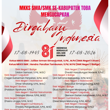
Loncat
ke
konten