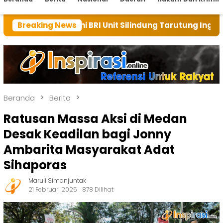
 BRI Unit Silindung Tarutung Ingatkan Kebaikan Tuhan
Breaking News
Beranda
Berita
Ratusan Massa Aksi di Medan
Desak Keadilan bagi Jonny
Ambarita Masyarakat Adat
Sihaporas
Maruli Simanjuntak
21 Februari 2025
878 Dilihat