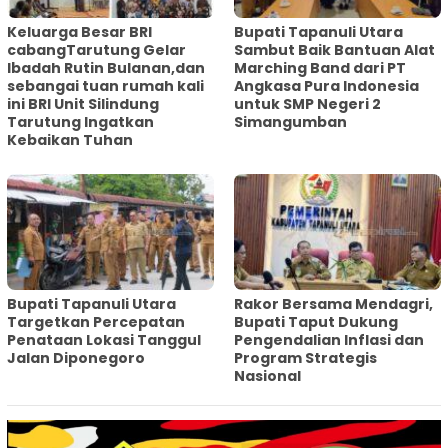
Keluarga Besar BRI
Bupati Tapanuli Utara
cabangTarutung Gelar
Sambut Baik Bantuan Alat
Ibadah Rutin Bulanan,dan
Marching Band dari PT
sebangai tuan rumah kali
Angkasa Pura Indonesia
ini BRI Unit Silindung
untuk SMP Negeri 2
Tarutung Ingatkan
Simangumban
Kebaikan Tuhan
‎Bupati Tapanuli Utara
Rakor Bersama Mendagri,
Targetkan Percepatan
Bupati Taput Dukung
Penataan Lokasi Tanggul
Pengendalian Inflasi dan
Jalan Diponegoro
Program Strategis
Nasional‎