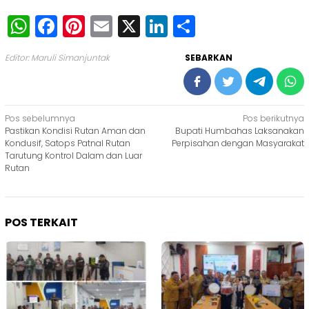
WhatsApp
Facebook
Pinterest
Email
X
LinkedIn
Share
Editor: Maruli Simanjuntak
SEBARKAN
Navigasi
Pos sebelumnya
Pos berikutnya
Pastikan Kondisi Rutan Aman dan
Bupati Humbahas Laksanakan
pos
Kondusif, Satops Patnal Rutan
Perpisahan dengan Masyarakat
Tarutung Kontrol Dalam dan Luar
Rutan
POS TERKAIT