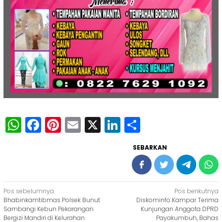
WhatsApp
Facebook
Pinterest
Email
X
LinkedIn
Share
SEBARKAN
Navigasi
Pos sebelumnya
Pos berikutnya
Bhabinkamtibmas Polsek Bunut
Diskominfo Kampar Terima
pos
Sambangi Kebun Pekarangan
Kunjungan Anggota DPRD
Bergizi Mandiri di Kelurahan
Payakumbuh, Bahas