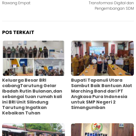
Rawang Empat
Transformasi Digital dan
Pengembangan SDM
POS TERKAIT
Keluarga Besar BRI
Bupati Tapanuli Utara
cabangTarutung Gelar
Sambut Baik Bantuan Alat
Ibadah Rutin Bulanan,dan
Marching Band dari PT
sebangai tuan rumah kali
Angkasa Pura Indonesia
ini BRI Unit Silindung
untuk SMP Negeri 2
Tarutung Ingatkan
Simangumban
Kebaikan Tuhan