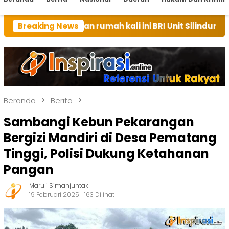
 tuan rumah kali ini BRI Unit Silindung Tarutung Inga
Breaking News
Beranda
Berita
Sambangi Kebun Pekarangan
Bergizi Mandiri di Desa Pematang
Tinggi, Polisi Dukung Ketahanan
Pangan
Maruli Simanjuntak
19 Februari 2025
163 Dilihat