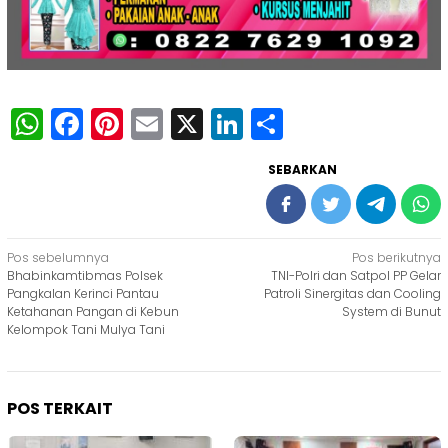
WhatsApp
Facebook
Pinterest
Email
X
LinkedIn
Share
SEBARKAN
Navigasi
Pos sebelumnya
Pos berikutnya
Bhabinkamtibmas Polsek
TNI-Polri dan Satpol PP Gelar
pos
Pangkalan Kerinci Pantau
Patroli Sinergitas dan Cooling
Ketahanan Pangan di Kebun
System di Bunut
Kelompok Tani Mulya Tani
POS TERKAIT