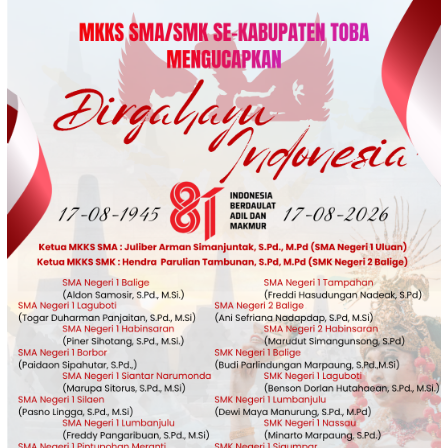
Loncat
ke
konten