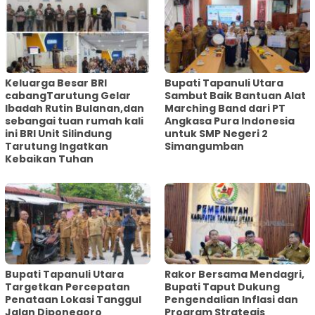
Keluarga Besar BRI
Bupati Tapanuli Utara
cabangTarutung Gelar
Sambut Baik Bantuan Alat
Ibadah Rutin Bulanan,dan
Marching Band dari PT
sebangai tuan rumah kali
Angkasa Pura Indonesia
ini BRI Unit Silindung
untuk SMP Negeri 2
Tarutung Ingatkan
Simangumban
Kebaikan Tuhan
‎Bupati Tapanuli Utara
Rakor Bersama Mendagri,
Targetkan Percepatan
Bupati Taput Dukung
Penataan Lokasi Tanggul
Pengendalian Inflasi dan
Jalan Diponegoro
Program Strategis