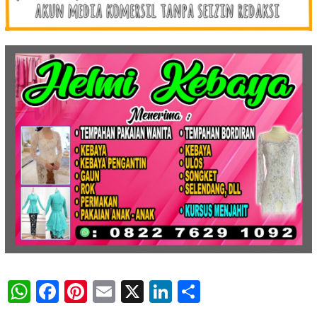
WhatsApp
Facebook
Pinterest
Email
X
LinkedIn
Share