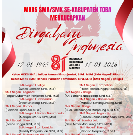
Loncat
ke
konten