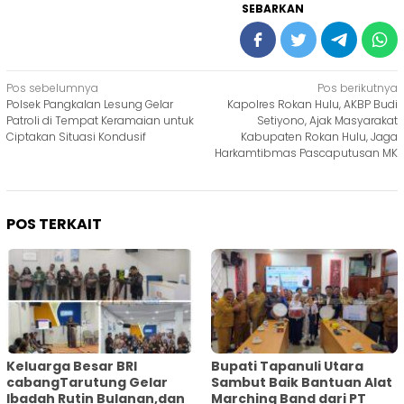
SEBARKAN
Navigasi
Pos sebelumnya
Pos berikutnya
Polsek Pangkalan Lesung Gelar
Kapolres Rokan Hulu, AKBP Budi
pos
Patroli di Tempat Keramaian untuk
Setiyono, Ajak Masyarakat
Ciptakan Situasi Kondusif
Kabupaten Rokan Hulu, Jaga
Harkamtibmas Pascaputusan MK
POS TERKAIT
Keluarga Besar BRI
Bupati Tapanuli Utara
cabangTarutung Gelar
Sambut Baik Bantuan Alat
Ibadah Rutin Bulanan,dan
Marching Band dari PT