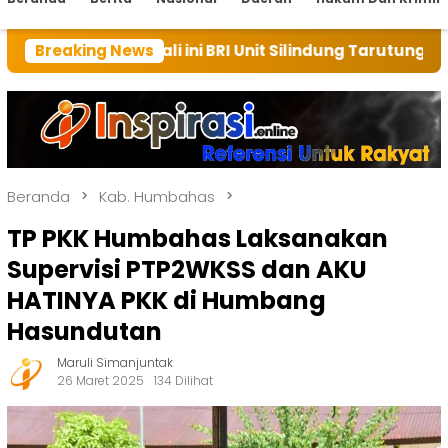
kali ini BRI Unit Silindung Tarutung Ingatkan Kebaika
Breaking News
Beranda
Kab. Humbahas
TP PKK Humbahas Laksanakan
Supervisi PTP2WKSS dan AKU
HATINYA PKK di Humbang
Hasundutan
Maruli Simanjuntak
26 Maret 2025
134 Dilihat