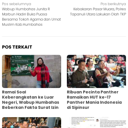
Navigasi
Pos sebelumnya
Pos berikutnya
Wabup Humbahas Junita R
Kebakaran Pasar Muara, Polres
pos
Marbun Hadiri Buka Puasa
Tapanuli Utara Lakukan Olah TKP
Bersama Tokoh Agama dan Umat
Muslim Kab.Humbahas
POS TERKAIT
Ramai Soal
Ribuan Pecinta Panther
Keberangkatan ke Luar
Ramaikan HUT ke-17
Negeri, Wabup Humbahas
Panther Mania Indonesia
Beberkan Fakta Surat Izin
di Sipinsur