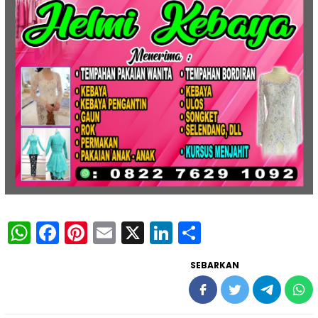
WhatsApp
Facebook
Pinterest
Email
X
LinkedIn
Share
SEBARKAN