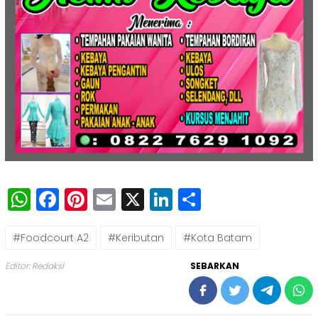
WhatsApp
Facebook
Pinterest
Email
X
LinkedIn
Share
#Foodcourt A2
#Keributan
#Kota Batam
Editor: Redaksi
SEBARKAN