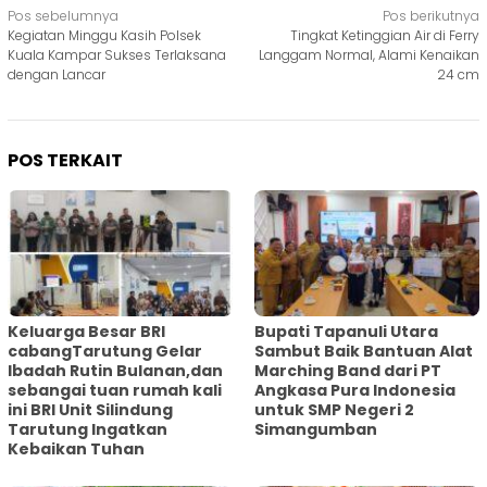
Navigasi
Pos sebelumnya
Pos berikutnya
Kegiatan Minggu Kasih Polsek
Tingkat Ketinggian Air di Ferry
pos
Kuala Kampar Sukses Terlaksana
Langgam Normal, Alami Kenaikan
dengan Lancar
24 cm
POS TERKAIT
Keluarga Besar BRI
Bupati Tapanuli Utara
cabangTarutung Gelar
Sambut Baik Bantuan Alat
Ibadah Rutin Bulanan,dan
Marching Band dari PT
sebangai tuan rumah kali
Angkasa Pura Indonesia
ini BRI Unit Silindung
untuk SMP Negeri 2
Tarutung Ingatkan
Simangumban
Kebaikan Tuhan