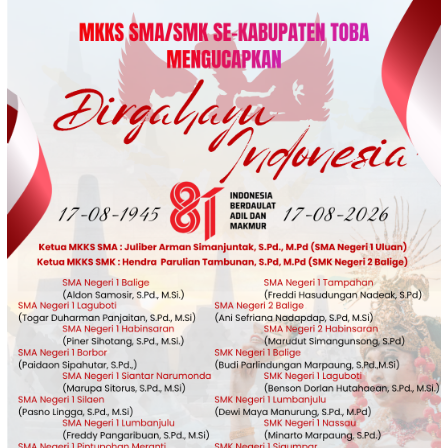
Loncat
ke
konten