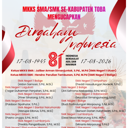
Loncat
ke
konten