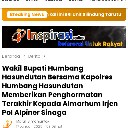
h kali ini BRI Unit Silindung Tarutung Ingatkan Keba
Breaking News
Beranda
Berita
Wakil Bupati Humbang
Hasundutan Bersama Kapolres
Humbang Hasundutan
Memberikan Penghormatan
Terakhir Kepada Almarhum Irjen
Pol Alpiner Sinaga
Maruli Simanjuntak
17 Januari 2025
163 Dilihat