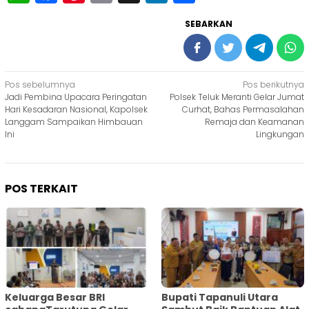
SEBARKAN
Navigasi
Pos sebelumnya
Pos berikutnya
Jadi Pembina Upacara Peringatan
Polsek Teluk Meranti Gelar Jumat
pos
Hari Kesadaran Nasional, Kapolsek
Curhat, Bahas Permasalahan
Langgam Sampaikan Himbauan
Remaja dan Keamanan
Ini
Lingkungan
POS TERKAIT
Keluarga Besar BRI
Bupati Tapanuli Utara