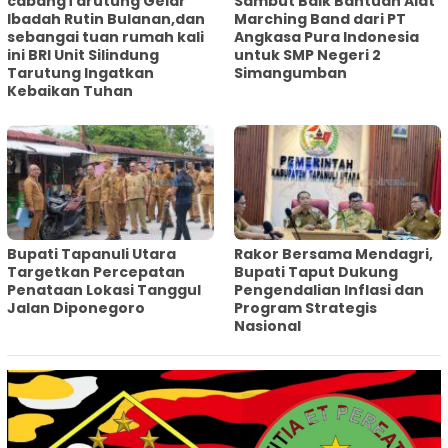
cabangTarutung Gelar
Sambut Baik Bantuan Alat
Ibadah Rutin Bulanan,dan
Marching Band dari PT
sebangai tuan rumah kali
Angkasa Pura Indonesia
ini BRI Unit Silindung
untuk SMP Negeri 2
Tarutung Ingatkan
Simangumban
Kebaikan Tuhan
‎Bupati Tapanuli Utara
Rakor Bersama Mendagri,
Targetkan Percepatan
Bupati Taput Dukung
Penataan Lokasi Tanggul
Pengendalian Inflasi dan
Jalan Diponegoro
Program Strategis
Nasional‎