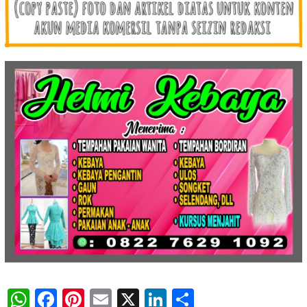
WhatsApp
Facebook
Pinterest
Email
X
LinkedIn
Share