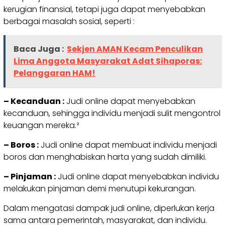
kerugian finansial, tetapi juga dapat menyebabkan
berbagai masalah sosial, seperti :
Baca Juga :
Sekjen AMAN Kecam Penculikan
Lima Anggota Masyarakat Adat Sihaporas:
Pelanggaran HAM!
– Kecanduan :
Judi online dapat menyebabkan
kecanduan, sehingga individu menjadi sulit mengontrol
keuangan mereka.²
– Boros :
Judi online dapat membuat individu menjadi
boros dan menghabiskan harta yang sudah dimiliki.
– Pinjaman :
Judi online dapat menyebabkan individu
melakukan pinjaman demi menutupi kekurangan.
Dalam mengatasi dampak judi online, diperlukan kerja
sama antara pemerintah, masyarakat, dan individu.