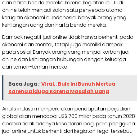
dan harta benda mereka karena kegiatan ini. Judi
online telah menjadi salah satu penyebab utama
kerugian ekonomi di Indonesia, banyak orang yang
kehilangan uang dan harta benda mereka.
Dampak negatif judi online tidak hanya berhenti pada
ekonomi dan mental, tetapi juga memiliki dampak
pada sosial. Banyak orang yang menjadi korban judi
online dan kehilangan hubungan dengan keluarga
dan teman-teman mereka.
Baca Juga :
Viral,, Bule Ini Bunuh Mertua
Karena Diduga Karena Masalah Uang
Analis industri memperkirakan pendapatan perjudian
global akan mencapai US$ 700 miliar pada tahun 2028
apabila tidak adanya kesadaran bagi para pengguna
judi online untuk berhenti dari kegiatan ilegal tersebut.