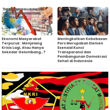
Ekonomi Masyarakat
Meningkatkan Kebebasan
Terpuruk : Menjelang
Pers Merupakan Elemen
Krisis Lagi, Atau Hanya
Esensial Kunci
Sekedar Gelombang…?
Transparansi dan
Pembangunan Demokrasi
Sehat di Indonesia