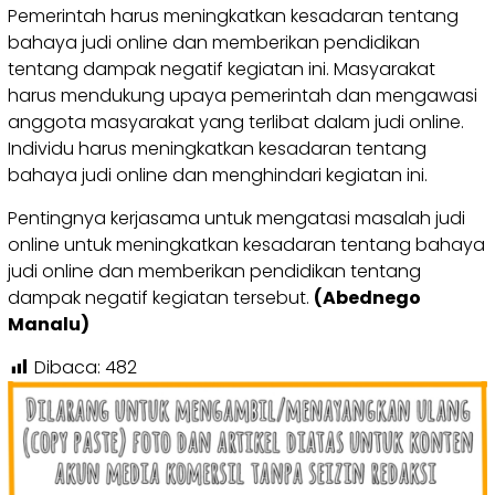
Pemerintah harus meningkatkan kesadaran tentang
bahaya judi online dan memberikan pendidikan
tentang dampak negatif kegiatan ini. Masyarakat
harus mendukung upaya pemerintah dan mengawasi
anggota masyarakat yang terlibat dalam judi online.
Individu harus meningkatkan kesadaran tentang
bahaya judi online dan menghindari kegiatan ini.
Pentingnya kerjasama untuk mengatasi masalah judi
online untuk meningkatkan kesadaran tentang bahaya
judi online dan memberikan pendidikan tentang
dampak negatif kegiatan tersebut.
(Abednego
Manalu)
Dibaca:
482