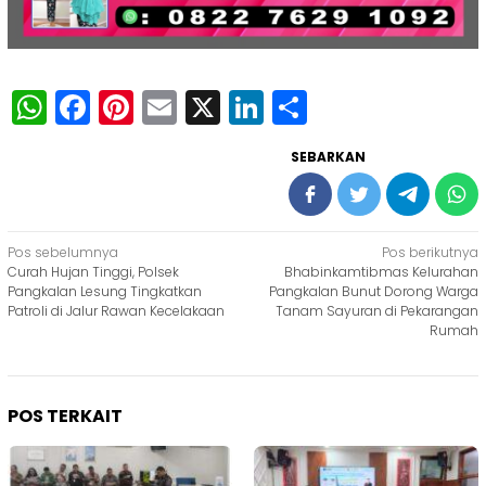
WhatsApp
Facebook
Pinterest
Email
X
LinkedIn
Share
SEBARKAN
Navigasi
Pos sebelumnya
Pos berikutnya
Curah Hujan Tinggi, Polsek
Bhabinkamtibmas Kelurahan
pos
Pangkalan Lesung Tingkatkan
Pangkalan Bunut Dorong Warga
Patroli di Jalur Rawan Kecelakaan
Tanam Sayuran di Pekarangan
Rumah
POS TERKAIT