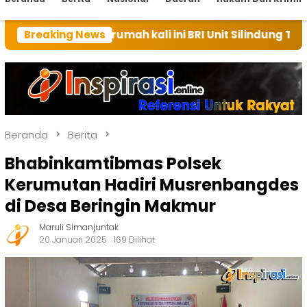
tuan rumah kali ini BRI Unit Silindung Tarutung Ingat
Breaking News
Beranda
Berita
Bhabinkamtibmas Polsek
Kerumutan Hadiri Musrenbangdes
di Desa Beringin Makmur
Maruli Simanjuntak
20 Januari 2025
169 Dilihat