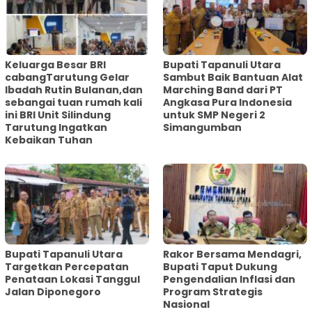
Keluarga Besar BRI
Bupati Tapanuli Utara
cabangTarutung Gelar
Sambut Baik Bantuan Alat
Ibadah Rutin Bulanan,dan
Marching Band dari PT
sebangai tuan rumah kali
Angkasa Pura Indonesia
ini BRI Unit Silindung
untuk SMP Negeri 2
Tarutung Ingatkan
Simangumban
Kebaikan Tuhan
‎Bupati Tapanuli Utara
Rakor Bersama Mendagri,
Targetkan Percepatan
Bupati Taput Dukung
Penataan Lokasi Tanggul
Pengendalian Inflasi dan
Jalan Diponegoro
Program Strategis
Nasional‎