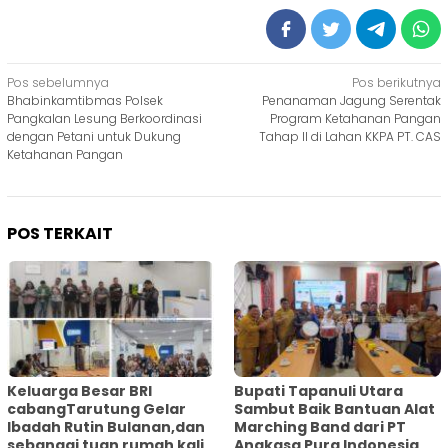
Navigasi
Pos sebelumnya
Pos berikutnya
Bhabinkamtibmas Polsek
Penanaman Jagung Serentak
pos
Pangkalan Lesung Berkoordinasi
Program Ketahanan Pangan
dengan Petani untuk Dukung
Tahap II di Lahan KKPA PT. CAS
Ketahanan Pangan
POS TERKAIT
Keluarga Besar BRI
Bupati Tapanuli Utara
cabangTarutung Gelar
Sambut Baik Bantuan Alat
Ibadah Rutin Bulanan,dan
Marching Band dari PT
sebangai tuan rumah kali
Angkasa Pura Indonesia