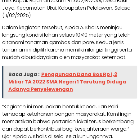
milik Bapak Bajuri di Dusun I RT.002/RW.001, Desa Bukit
Jaya, Kecamatan Ukui, Kabupaten Pelalawan, Selasa
(11/02/2025).
Dalam kegiatan tersebut, Aipda A. Kholis meninjau
langsung kondisi lahan seluas 10×10 meter yang telah
ditanami tanaman gambas dan pare. Kedua jenis
tanaman ini dipilih karena memiliki nilai gizi tinggi serta
mudah dibudidayakan oleh masyarakat setempat.
Baca Juga :
Penggunaan Dana Bos Rp 1,2
Miliar TA 2022 SMA Negeri 1 Tarutung Diduga
Adanya Penyelewengan
“Kegiatan ini merupakan bentuk kepedulian Polri
terhadap ketahanan pangan masyarakat. Kami ingin
memastikan bahwa pertanian lokal terus berkembang
dan dapat berkontribusi bagi kesejahteraan warga,”
ujar Aipda A. Kholis di sela-sela kunjungannya.