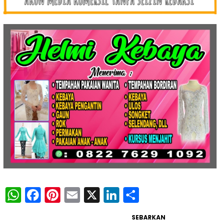
WhatsApp
Facebook
Pinterest
Email
X
LinkedIn
Share
SEBARKAN