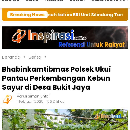
umah kali ini BRI Unit Silindung Tarutung Ingatkan Ke
Breaking News
Beranda
Berita
Bhabinkamtibmas Polsek Ukui
Pantau Perkembangan Kebun
Sayur di Desa Bukit Jaya
Maruli Simanjuntak
11 Februari 2025
156 Dilihat