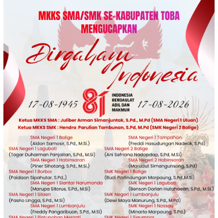
Loncat
ke
konten