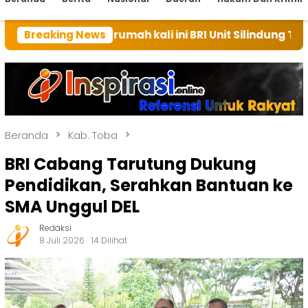
an rumah kali ini BRI Unit Silindung Tarutung Ingatka
Breaking News
Beranda
Kab. Toba
BRI Cabang Tarutung Dukung
Pendidikan, Serahkan Bantuan ke
SMA Unggul DEL
Redaksi
8 Juli 2026
14 Dilihat