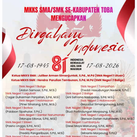
Loncat
ke
konten