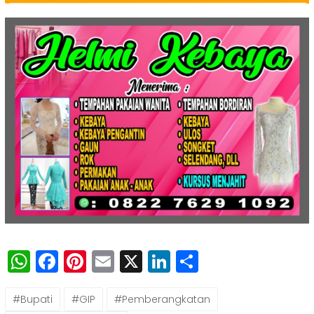
WhatsApp
Facebook
Pinterest
Email
X
LinkedIn
Share
#Bupati
#GIP
#Pemberangkatan