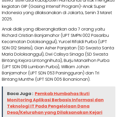
siswa-siswi asal Kabupaten Humbahas untuk mengikuti
kegiatan GIP (Gasing Intensif Program)-Anak Super
Indonesia yang dilaksanakan di Jakarta, Senin 3 Maret
2025.
Anak didik yang diberangkatkan ada 7 orang yaitu
Richard Cristian Banjarnahor (UPT SMPN 002 Pasaribu
Kecamatan Doloksanggul), Yurcel Rifaldi Purba (UPT
SDN 012 Sirisirisi), Gian Asher Panjaitan (SD Swasta Santa
Maria Doloksanggul), Dwi Calisya Sinaga (SD Swasta
Bintang Kejora Lintongnihuta), Burju Manarihon Purba
(UPT SDN 019 Lumban Purba), William Johan
Banjarnahor (UPT SDN 053 Parsingguran) dan Tri
Bintang Munthe (UPT SDN 005 Bonanionan).
Baca Juga :
Pemkab Humbahas Ikuti
Monitoring Aplikasi Berbasis Informasi dan
Teknologi IT Pada Pengelolaan Dana
Desa/Kelurahan yang Dilaksanakan Kejari