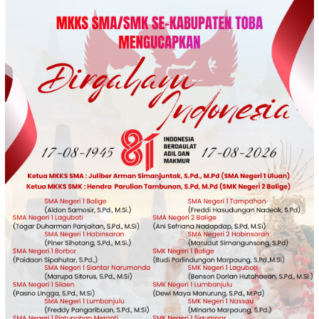
Loncat
ke
konten