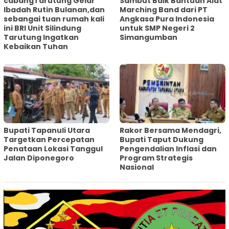
cabangTarutung Gelar
Sambut Baik Bantuan Alat
Ibadah Rutin Bulanan,dan
Marching Band dari PT
sebangai tuan rumah kali
Angkasa Pura Indonesia
ini BRI Unit Silindung
untuk SMP Negeri 2
Tarutung Ingatkan
Simangumban
Kebaikan Tuhan
‎Bupati Tapanuli Utara
Rakor Bersama Mendagri,
Targetkan Percepatan
Bupati Taput Dukung
Penataan Lokasi Tanggul
Pengendalian Inflasi dan
Jalan Diponegoro
Program Strategis
Nasional‎