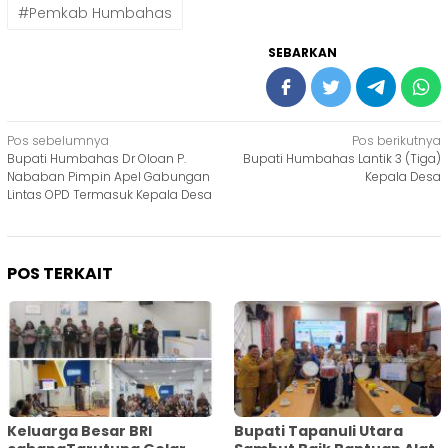
#Pemkab Humbahas
SEBARKAN
Navigasi
Pos sebelumnya
Pos berikutnya
Bupati Humbahas Dr Oloan P.
Bupati Humbahas Lantik 3 (Tiga)
pos
Nababan Pimpin Apel Gabungan
Kepala Desa
Lintas OPD Termasuk Kepala Desa
POS TERKAIT
Keluarga Besar BRI
Bupati Tapanuli Utara