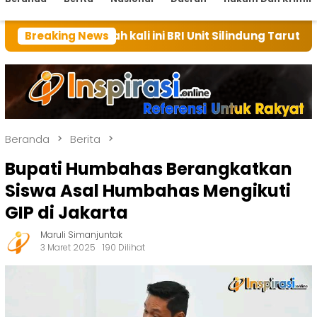
umah kali ini BRI Unit Silindung Tarutung Ingatkan Ke
Breaking News
Beranda
Berita
Bupati Humbahas Berangkatkan
Siswa Asal Humbahas Mengikuti
GIP di Jakarta
Maruli Simanjuntak
3 Maret 2025
190 Dilihat