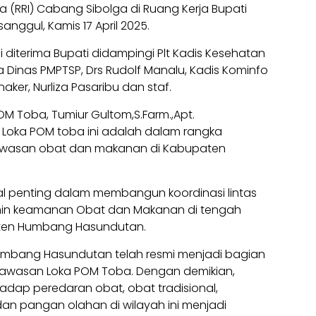
ia (RRI) Cabang Sibolga di Ruang Kerja Bupati
sanggul, Kamis 17 April 2025.
 diterima Bupati didampingi Plt Kadis Kesehatan
 Dinas PMPTSP, Drs Rudolf Manalu, Kadis Kominfo
aker, Nurliza Pasaribu dan staf.
M Toba, Tumiur Gultom,S.Farm.,Apt.
Loka POM toba ini adalah dalam rangka
gawasan obat dan makanan di Kabupaten
wal penting dalam membangun koordinasi lintas
amin keamanan Obat dan Makanan di tengah
ten Humbang Hasundutan.
umbang Hasundutan telah resmi menjadi bagian
ngawasan Loka POM Toba. Dengan demikian,
dap peredaran obat, obat tradisional,
dan pangan olahan di wilayah ini menjadi