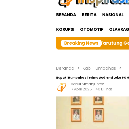
BERANDA
BERITA
NASIONAL
KORUPSI
OTOMOTIF
OLAHRA
 BRI cabangTarutung Gelar Ibadah Rutin Bulanan,dan se
Breaking News
Beranda
Kab. Humbahas
Bupati Humbahas Terima Audiensi Loka POM 
Maruli Simanjuntak
17 April 2025
146 Dilihat