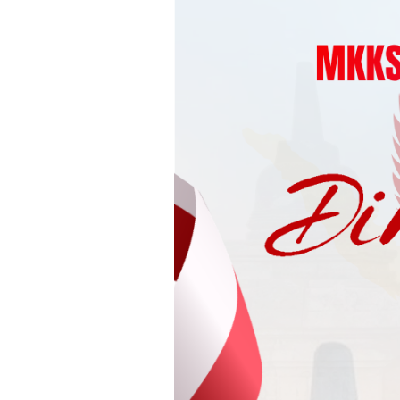
Loncat
ke
konten