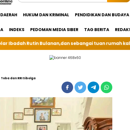
DAERAH
HUKUM DAN KRIMINAL
PENDIDIKAN DAN BUDAYA
GA
INDEKS
PEDOMAN MEDIA SIBER
TAG BERITA
REDAK
bangai tuan rumah kali ini BRI Unit Silindung Tarutun
Toba dan RRI Sibolga