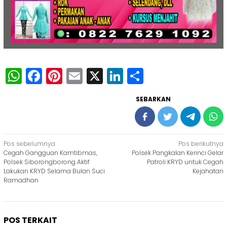
WhatsApp
Facebook
Pinterest
Email
X
LinkedIn
Share
SEBARKAN
Navigasi
Pos sebelumnya
Pos berikutnya
Cegah Gangguan Kamtibmas,
Polsek Pangkalan Kerinci Gelar
pos
Polsek Siborongborong Aktif
Patroli KRYD untuk Cegah
Lakukan KRYD Selama Bulan Suci
Kejahatan
Ramadhan
POS TERKAIT