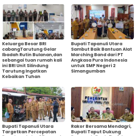
Keluarga Besar BRI
Bupati Tapanuli Utara
cabangTarutung Gelar
Sambut Baik Bantuan Alat
Ibadah Rutin Bulanan,dan
Marching Band dari PT
sebangai tuan rumah kali
Angkasa Pura Indonesia
ini BRI Unit Silindung
untuk SMP Negeri 2
Tarutung Ingatkan
Simangumban
Kebaikan Tuhan
‎Bupati Tapanuli Utara
Rakor Bersama Mendagri,
Targetkan Percepatan
Bupati Taput Dukung