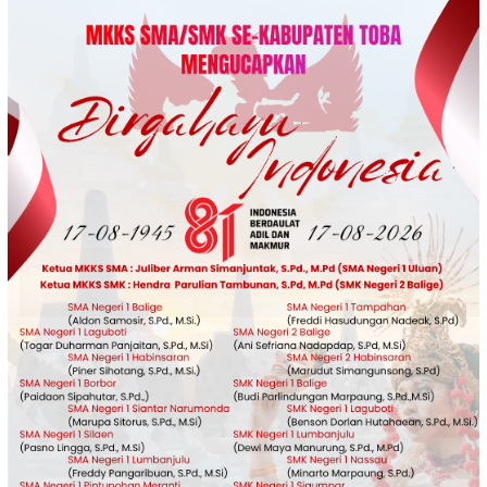
Loncat
ke
konten