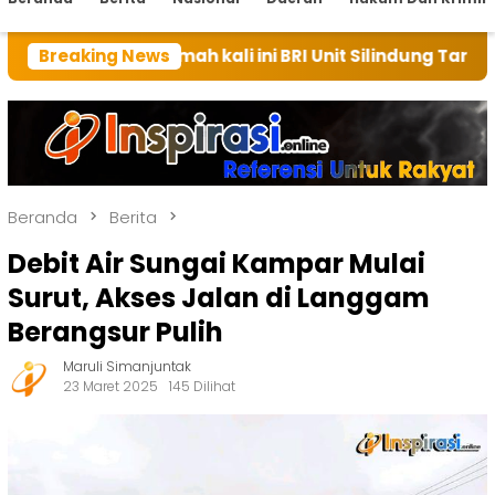
rumah kali ini BRI Unit Silindung Tarutung Ingatkan K
Breaking News
Beranda
Berita
Debit Air Sungai Kampar Mulai
Surut, Akses Jalan di Langgam
Berangsur Pulih
Maruli Simanjuntak
23 Maret 2025
145 Dilihat