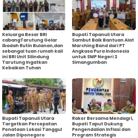
Keluarga Besar BRI
Bupati Tapanuli Utara
cabangTarutung Gelar
Sambut Baik Bantuan Alat
Ibadah Rutin Bulanan,dan
Marching Band dari PT
sebangai tuan rumah kali
Angkasa Pura Indonesia
ini BRI Unit Silindung
untuk SMP Negeri 2
Tarutung Ingatkan
Simangumban
Kebaikan Tuhan
‎Bupati Tapanuli Utara
Rakor Bersama Mendagri,
Targetkan Percepatan
Bupati Taput Dukung
Penataan Lokasi Tanggul
Pengendalian Inflasi dan
Jalan Diponegoro
Program Strategis