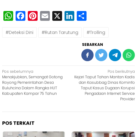
WhatsApp
Facebook
Pinterest
Email
X
LinkedIn
Share
#Deteksi Dini
#Rutan Tarutung
#Trolling
SEBARKAN
Navigasi
Pos sebelumnya
Pos berikutnya
Menakjubkan, Semangat Gotong
Kejari Taput Tahan Mantan Kadis
pos
Royong Pemerintahan Desa
dan Kasubbag Dinas Kominfo
Buluhcina Dalam Rangka HUT
Taput Kasus Dugaan Korupsi
Kabupaten Kampar 75 Tahun
Pengadaan Internet Service
Provider
POS TERKAIT