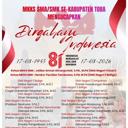
Loncat
ke
konten