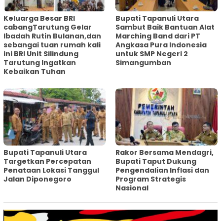
Keluarga Besar BRI
Bupati Tapanuli Utara
cabangTarutung Gelar
Sambut Baik Bantuan Alat
Ibadah Rutin Bulanan,dan
Marching Band dari PT
sebangai tuan rumah kali
Angkasa Pura Indonesia
ini BRI Unit Silindung
untuk SMP Negeri 2
Tarutung Ingatkan
Simangumban
Kebaikan Tuhan
‎Bupati Tapanuli Utara
Rakor Bersama Mendagri,
Targetkan Percepatan
Bupati Taput Dukung
Penataan Lokasi Tanggul
Pengendalian Inflasi dan
Jalan Diponegoro
Program Strategis
Nasional‎