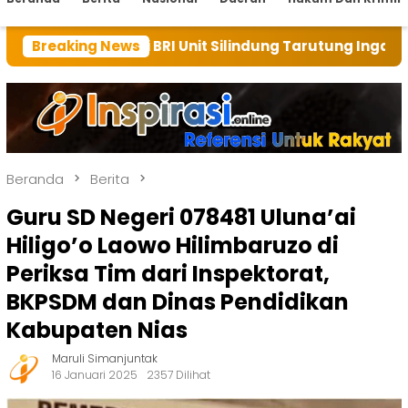
ini BRI Unit Silindung Tarutung Ingatkan Kebaikan Tuh
Breaking News
Beranda
Berita
Guru SD Negeri 078481 Uluna’ai
Hiligo’o Laowo Hilimbaruzo di
Periksa Tim dari Inspektorat,
BKPSDM dan Dinas Pendidikan
Kabupaten Nias
Maruli Simanjuntak
16 Januari 2025
2357 Dilihat