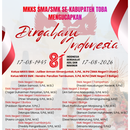
Loncat
ke
konten