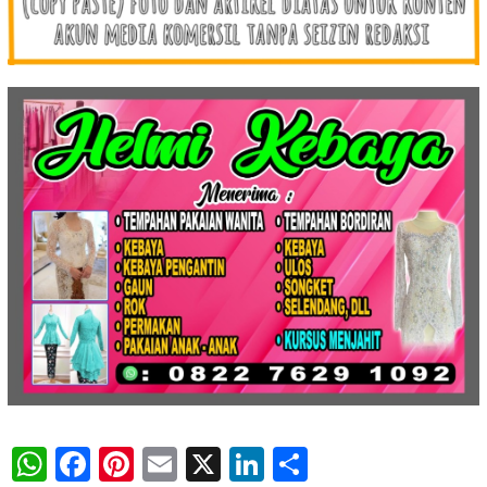
WhatsApp
Facebook
Pinterest
Email
X
LinkedIn
Share