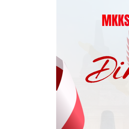
Loncat
ke
konten