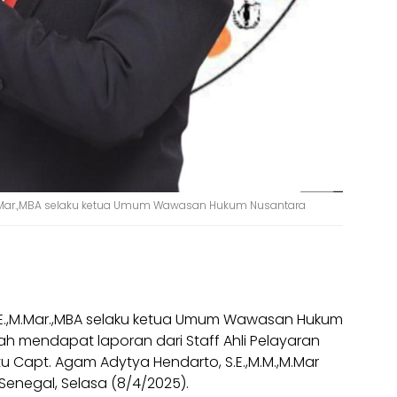
.,M.Mar.,MBA selaku ketua Umum Wawasan Hukum Nusantara
S.E.,M.Mar.,MBA selaku ketua Umum Wawasan Hukum
ah mendapat laporan dari Staff Ahli Pelayaran
Capt. Agam Adytya Hendarto, S.E.,M.M.,M.Mar
Senegal, Selasa (8/4/2025).