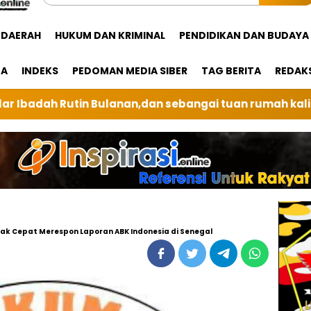
DAERAH
HUKUM DAN KRIMINAL
PENDIDIKAN DAN BUDAYA
GA
INDEKS
PEDOMAN MEDIA SIBER
TAG BERITA
REDAK
sebangai tuan rumah kali ini BRI Unit Silindung Tarut
k Cepat Merespon Laporan ABK Indonesia di Senegal