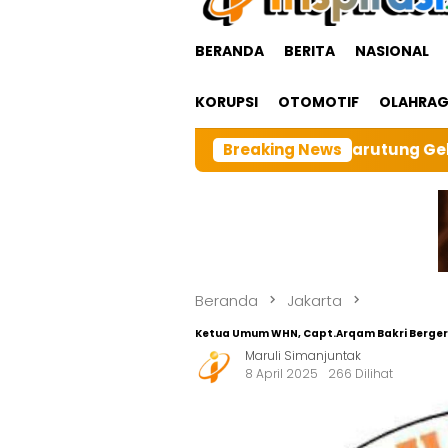
BERANDA
BERITA
NASIONAL
KORUPSI
OTOMOTIF
OLAHRA
ar BRI cabangTarutung Gelar Ibadah Rutin Bulanan,dan 
Breaking News
Beranda
Jakarta
Ketua Umum WHN, Capt.Arqam Bakri Bergera
Maruli Simanjuntak
8 April 2025
266 Dilihat