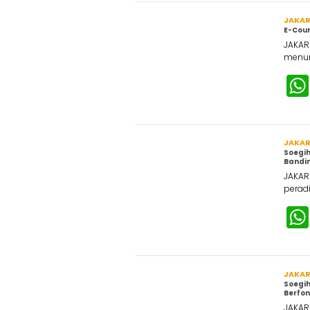
JAKA
E-Cour
JAKAR
menun
JAKA
Soegih
Bandin
JAKAR
peradi
JAKA
Soegih
Berfo
JAKAR