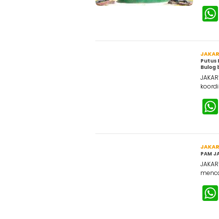
JAKA
Putus 
Bulog 
JAKART
koordi
JAKA
PAM JA
JAKAR
menca