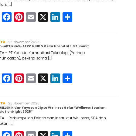
lan, […]
WhatsApp
Facebook
Pinterest
Email
X
LinkedIn
Share
RTA
Maruli
25 November 2025
do–APTIKNAS–APKOMINDO Gelar Hospital 5.0 Summit
Simanjuntak
TA – PT Yorindo Komunikasi Teknologi (Yorindo
nication), bekerja sama […]
WhatsApp
Facebook
Pinterest
Email
X
LinkedIn
Share
RTA
Maruli
23 November 2025
WELLSKIN dan Yayasan Cipta Wellness Gelar “Wellness Tourism
Simanjuntak
iation Night 2025”
A – Perkumpulan Pelatih dan Instruktur Wellness, SPA dan
ikan […]
WhatsApp
Facebook
Pinterest
Email
X
LinkedIn
Share