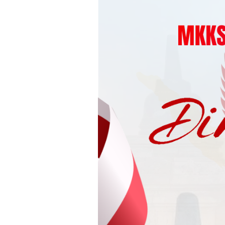
Loncat
ke
konten