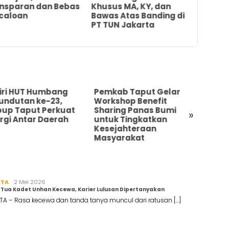
nsparan dan Bebas
Khusus MA, KY, dan
dan Baw
caloan
Bawas Atas Banding di
Putusa
PT TUN Jakarta
Dokume
Rekaya
iri HUT Humbang
Pemkab Taput Gelar
Pemk
undutan ke-23,
Workshop Benefit
Tim S
up Taput Perkuat
Sharing Panas Bumi
Perce
»
rgi Antar Daerah
untuk Tingkatkan
dan R
Kesejahteraan
Pasc
Masyarakat
RTA
Redaksi
2 Mei 2026
Tua Kadet Unhan Kecewa, Karier Lulusan Dipertanyakan
TA – Rasa kecewa dan tanda tanya muncul dari ratusan […]