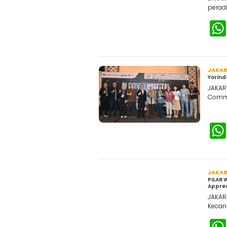
peradi
JAKA
Yorin
JAKAR
Commu
JAKA
PILAR 
Apprec
JAKART
Kecant