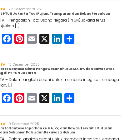
RTA
Maruli
22 Desember 2025
t PTUN Jakarta Tuai Pujian, Transparan dan Bebas Percaloan
Simanjuntak
TA – Pengadilan Tata Usaha Negara (PTUN) Jakarta terus
jukkan […]
WhatsApp
Facebook
Pinterest
Email
X
LinkedIn
Share
RTA
Maruli
12 Desember 2025
arto Santoso Minta Pengawasan Khusus MA, KY, dan Bawas Atas
Simanjuntak
g di PT TUN Jakarta
TA – Dalam langkah berani untuk membela integritas lembaga
lan, […]
WhatsApp
Facebook
Pinterest
Email
X
LinkedIn
Share
RTA
Maruli
9 Desember 2025
arto Santoso Laporkan ke MA, KY, dan Bawas Terkait 9 Putusan
Simanjuntak
ndasi Dokumen Palsu dan Rekayasa Hukum
TA – Dalam langkah berani untuk membela integritas lembaga