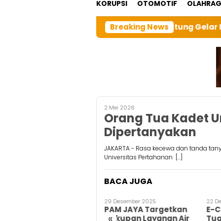
KORUPSI
OTOMOTIF
OLAHRA
 cabangTarutung Gelar Ibadah Rutin Bulanan,dan sebang
Breaking News
2 Mei 2026
Orang Tua Kadet U
Dipertanyakan
JAKARTA - Rasa kecewa dan tanda tany
Universitas Pertahanan […]
BACA JUGA
7 Februari 2026
29 Desember 2025
22 D
Putus Rantai
PAM JAYA Targetkan
E-C
«
Tengkulak, Polri
Cakupan Layanan Air
Tua