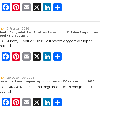
WhatsApp
Facebook
Pinterest
Email
X
LinkedIn
Share
RTA
Redaksi
7 Februari 2026
Rantai Tengkulak, Polri Fasilitasi Permodalan KUR dan Penyerapan
bagi Petani Jagung
A – Jumat, 6 Februari 2026, Polri menyelenggarakan rapat
nasi […]
WhatsApp
Facebook
Pinterest
Email
X
LinkedIn
Share
RTA
Maruli
29 Desember 2025
YA Targetkan Cakupan Layanan Air Bersih 100 Persen pada 2030
Simanjuntak
TA – PAM JAYA terus mematangkan langkah strategis untuk
pai […]
WhatsApp
Facebook
Pinterest
Email
X
LinkedIn
Share