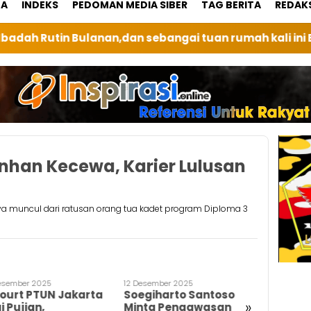
GA
INDEKS
PEDOMAN MEDIA SIBER
TAG BERITA
REDAK
ai tuan rumah kali ini BRI Unit Silindung Tarutung In
nhan Kecewa, Karier Lulusan
a muncul dari ratusan orang tua kadet program Diploma 3
esember 2025
12 Desember 2025
9 Desembe
ourt PTUN Jakarta
Soegiharto Santoso
Soegih
»
i Pujian,
Minta Pengawasan
Laporka