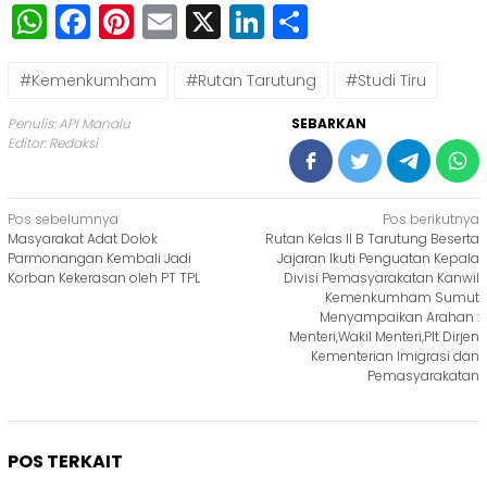
WhatsApp
Facebook
Pinterest
Email
X
LinkedIn
Share
#Kemenkumham
#Rutan Tarutung
#Studi Tiru
Penulis: API Manalu
SEBARKAN
Editor: Redaksi
Navigasi
Pos sebelumnya
Pos berikutnya
Masyarakat Adat Dolok
Rutan Kelas II B Tarutung Beserta
pos
Parmonangan Kembali Jadi
Jajaran Ikuti Penguatan Kepala
Korban Kekerasan oleh PT TPL
Divisi Pemasyarakatan Kanwil
Kemenkumham Sumut
Menyampaikan Arahan :
Menteri,Wakil Menteri,Plt Dirjen
Kementerian Imigrasi dan
Pemasyarakatan
POS TERKAIT