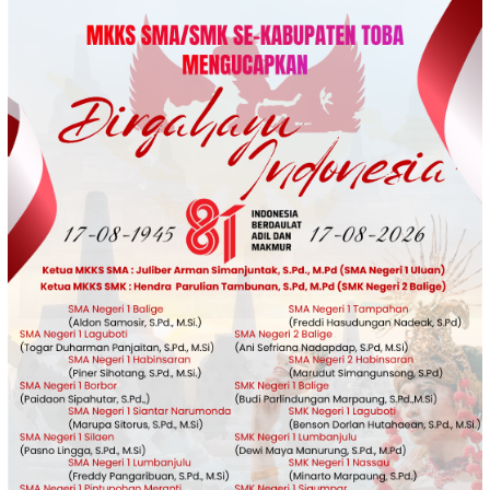
Loncat
ke
konten