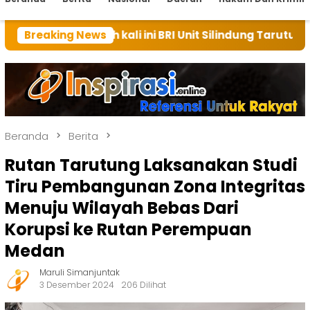
 kali ini BRI Unit Silindung Tarutung Ingatkan Kebaik
Breaking News
Beranda
Berita
Rutan Tarutung Laksanakan Studi
Tiru Pembangunan Zona Integritas
Menuju Wilayah Bebas Dari
Korupsi ke Rutan Perempuan
Medan
Maruli Simanjuntak
3 Desember 2024
206 Dilihat