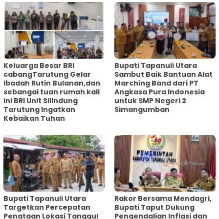
Keluarga Besar BRI
Bupati Tapanuli Utara
cabangTarutung Gelar
Sambut Baik Bantuan Alat
Ibadah Rutin Bulanan,dan
Marching Band dari PT
sebangai tuan rumah kali
Angkasa Pura Indonesia
ini BRI Unit Silindung
untuk SMP Negeri 2
Tarutung Ingatkan
Simangumban
Kebaikan Tuhan
‎Bupati Tapanuli Utara
Rakor Bersama Mendagri,
Targetkan Percepatan
Bupati Taput Dukung
Penataan Lokasi Tanggul
Pengendalian Inflasi dan