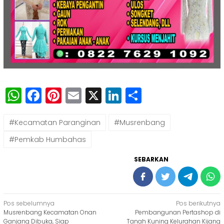
WhatsApp
Facebook
Pinterest
Email
X
LinkedIn
Share
#Kecamatan Paranginan
#Musrenbang
#Pemkab Humbahas
SEBARKAN
Navigasi
Pos sebelumnya
Pos berikutnya
Musrenbang Kecamatan Onan
Pembangunan Pertashop di
pos
Ganjang Dibuka, Siap
Tanah Kuning Kelurahan Kijang