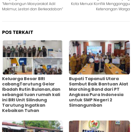
“Membangun Masyarakat Adil
Kota Menuai Konflik Mengganggu
Makmur, Lestari dan Berkeadaban”
Ketenangan Warga
POS TERKAIT
Keluarga Besar BRI
Bupati Tapanuli Utara
cabangTarutung Gelar
Sambut Baik Bantuan Alat
Ibadah Rutin Bulanan,dan
Marching Band dari PT
sebangai tuan rumah kali
Angkasa Pura Indonesia
ini BRI Unit Silindung
untuk SMP Negeri 2
Tarutung Ingatkan
Simangumban
Kebaikan Tuhan