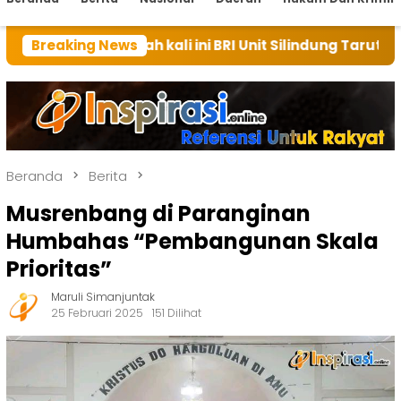
h kali ini BRI Unit Silindung Tarutung Ingatkan Kebai
Breaking News
Beranda
Berita
Musrenbang di Paranginan
Humbahas “Pembangunan Skala
Prioritas”
Maruli Simanjuntak
25 Februari 2025
151 Dilihat