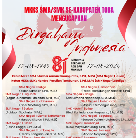
Loncat
ke
konten