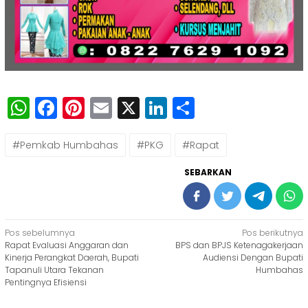
WhatsApp
Facebook
Pinterest
Email
X
LinkedIn
Share
#Pemkab Humbahas
#PKG
#Rapat
SEBARKAN
Navigasi
Pos sebelumnya
Pos berikutnya
Rapat Evaluasi Anggaran dan
BPS dan BPJS Ketenagakerjaan
pos
Kinerja Perangkat Daerah, Bupati
Audiensi Dengan Bupati
Tapanuli Utara Tekanan
Humbahas
Pentingnya Efisiensi