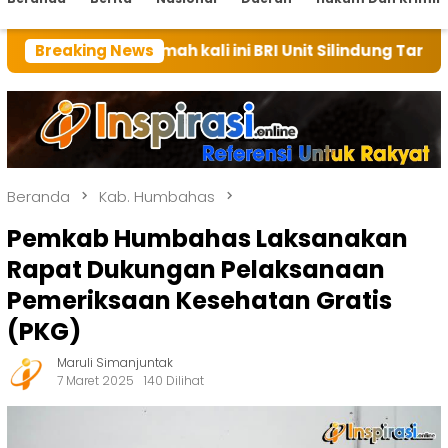
mah kali ini BRI Unit Silindung Tarutung Ingatkan Keb
Breaking News
Beranda
Kab. Humbahas
Pemkab Humbahas Laksanakan
Rapat Dukungan Pelaksanaan
Pemeriksaan Kesehatan Gratis
(PKG)
Maruli Simanjuntak
7 Maret 2025
140 Dilihat